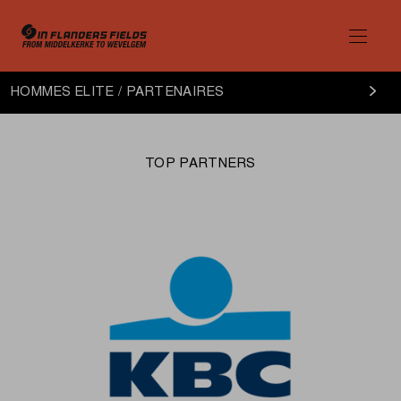
Hommes
HOMMES ELITE / PARTENAIRES
Elite
partenaires
TOP PARTNERS