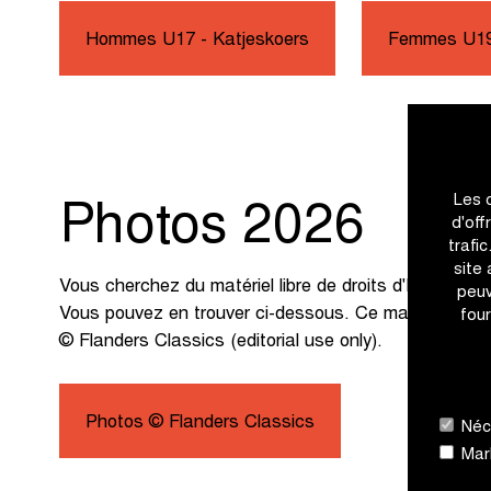
Hommes U17 - Katjeskoers
Femmes U1
Les 
Photos 2026
d'off
trafi
site
Vous cherchez du matériel libre de droits d'In Flande
peuv
Vous pouvez en trouver ci-dessous. Ce matériel peut 
four
© Flanders Classics (editorial use only).
Photos © Flanders Classics
Néce
Mark