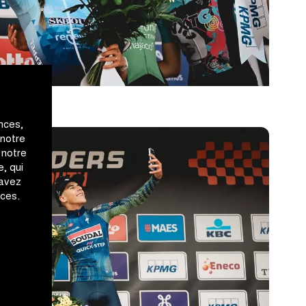
nces,
 notre
 notre
, qui
 avez
ices.