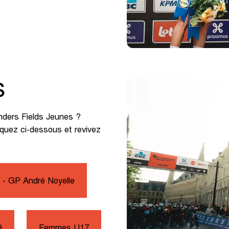
s
anders Fields Jeunes ?
iquez ci-dessous et revivez
- GP André Noyelle
9
Femmes U17