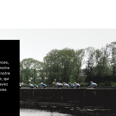
nces,
 notre
 notre
, qui
 avez
ices.