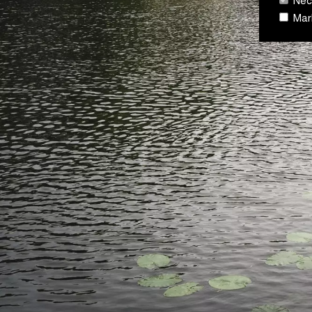
Néce
Mark