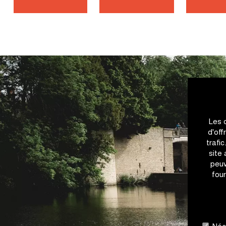
Les 
d'off
trafi
site
peuv
four