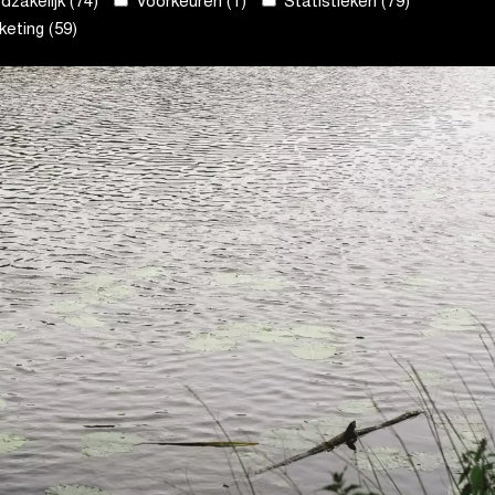
zakelijk (74)
Voorkeuren (1)
Statistieken (79)
eting (59)