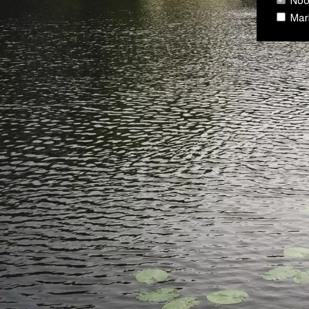
Nood
Mark