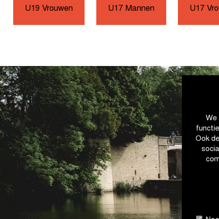
U19 Vrouwen
U17 Mannen
U17 Vr
We 
functi
Ook de
soci
com