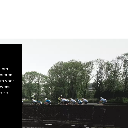
, om
yseren.
rs voor
evens
e ze