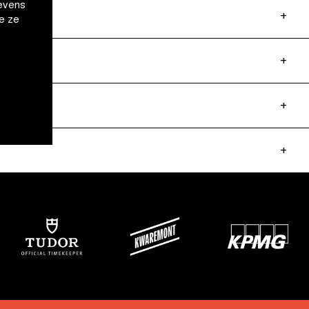
evens
e ze