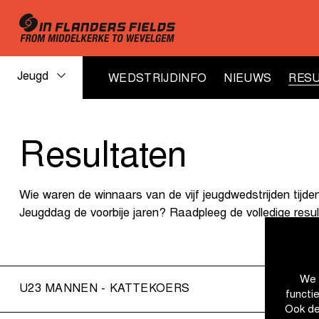
Jeugd
WEDSTRIJDINFO
NIEUWS
RESU
Jeugd
Resultaten
resultaten
Wie waren de winnaars van de vijf jeugdwedstrijden tijde
Jeugddag de voorbije jaren? Raadpleeg de volledige resul
We 
U23 MANNEN - KATTEKOERS
functi
Ook de