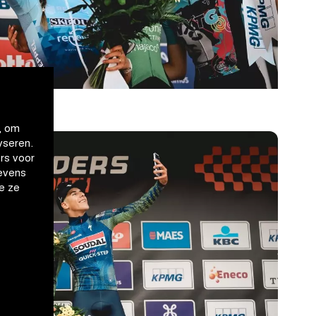
, om
yseren.
rs voor
evens
e ze