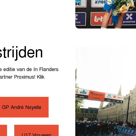
trijden
e editie van de In Flanders
rtner Proximus! Klik
 GP André Noyelle
U17 Vrouwen