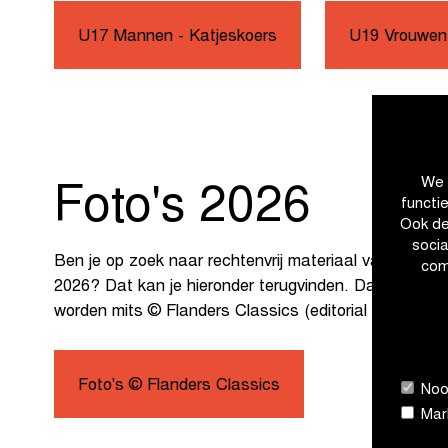
U17 Mannen - Katjeskoers
U19 Vrouwen
We 
Foto's 2026
functi
Ook de
soci
Ben je op zoek naar rechtenvrij materiaal van de In 
com
2026? Dat kan je hieronder terugvinden. Dat beeldma
worden mits © Flanders Classics (editorial use only).
Foto's © Flanders Classics
Nood
Mark