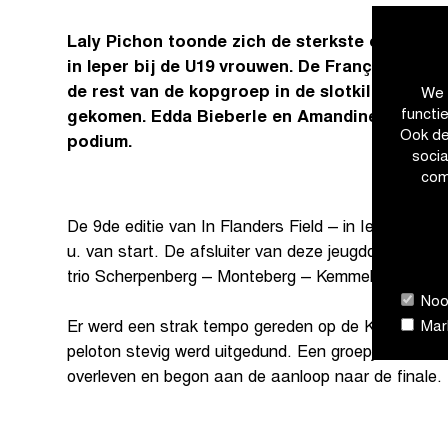
Laly Pichon toonde zich de sterkste op de jeu
in Ieper bij de U19 vrouwen. De Française ko
de rest van de kopgroep in de slotkilometer t
We 
functi
gekomen. Edda Bieberle en Amandine Jakob r
Ook de
podium.
soci
com
De 9de editie van In Flanders Field – in Ieper bij 
u. van start. De afsluiter van deze jeugddag telde 
trio Scherpenberg – Monteberg – Kemmelberg (Belv
Nood
Mark
Er werd een strak tempo gereden op de Kemmelberg
peloton stevig werd uitgedund. Een groepje van twaa
overleven en begon aan de aanloop naar de finale