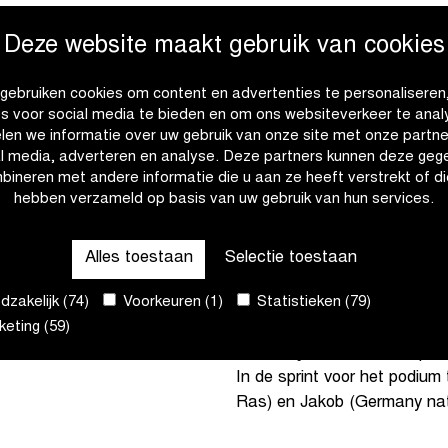
gddag In Flanders Field –
Deze website maakt gebruik van cookies
n solo binnenkomen nadat
en val was
gebruiken cookies om content en advertenties te personaliseren
es voor social media te bieden en om ons websiteverkeer te anal
eden nog naar het
len we informatie over uw gebruik van onze site met onze partne
al media, adverteren en analyse. Deze partners kunnen deze geg
bineren met andere informatie die u aan ze heeft verstrekt of di
hebben verzameld op basis van uw gebruik van hun services.
de U19 vrouwen ging om 16.30
Enkele rensters waagden hu
71 kilometer, met het
weg. Alles leek uit te draaien
Alles toestaan
Selectie toestaan
èdere) als scherprechters.
rotonde op één kilometer van 
zakelijk (74)
Voorkeuren (1)
Statistieken (79)
kopgroep tegen de grond, b
eting (59)
 (Belvèdere), waardoor het
lf rensters wist te
De Française wist de valpart
.
In de sprint voor het podium 
Ras) en Jakob (Germany nat