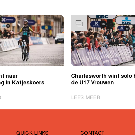
nt naar
Charlesworth wint solo b
g in Katjeskoers
de U17 Vrouwen
|
|
R
LEES MEER
Peers
Charlesworth
sprint
wint
naar
solo
overwinning
bij
QUICK LINKS
CONTACT
in
de