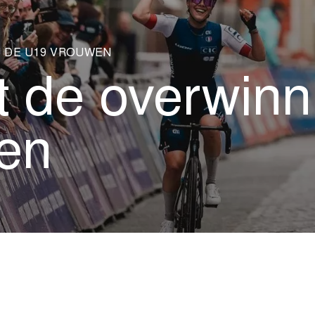
J DE U19 VROUWEN
 de overwinni
en