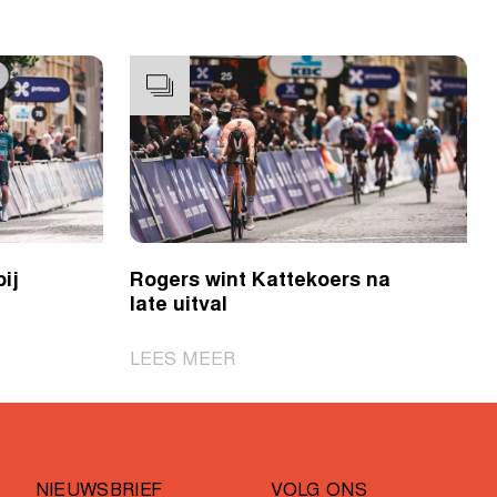
ij
Rogers wint Kattekoers na
late uitval
|
LEES MEER
Rogers
wint
Kattekoers
na
NIEUWSBRIEF
VOLG ONS
late