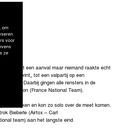
, om
yseren.
rs voor
evens
e ze
n kans met een aanval maar niemand raakte echt
 op een sprint, tot een valpartij op een
de finish. Daarbij gingen alle rensters in de
ehalve Pichon (France National Team).
ij te ontwijken en kon zo solo over de meet komen.
trok Bieberle (Airtox – Carl
ional team) aan het langste eind.