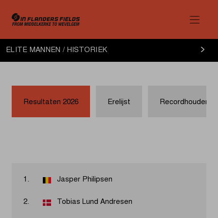
Elite
ELITE MANNEN / HISTORIEK
Mannen
historiek
Resultaten 2026
Erelijst
Recordhouders
1.
Jasper Philipsen
2.
Tobias Lund Andresen