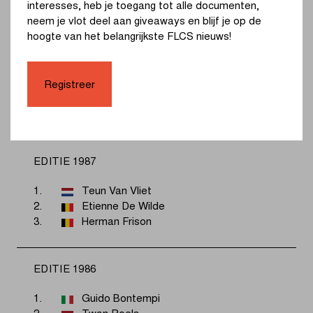
interesses, heb je toegang tot alle documenten,
3.
Rolf Sorensen
neem je vlot deel aan giveaways en blijf je op de
hoogte van het belangrijkste FLCS nieuws!
EDITIE 1988
1.
Sean Kelly
Registreer
2.
Gianno Bugno
3.
Ron Kiefel
EDITIE 1987
1.
Teun Van Vliet
2.
Etienne De Wilde
3.
Herman Frison
EDITIE 1986
1.
Guido Bontempi