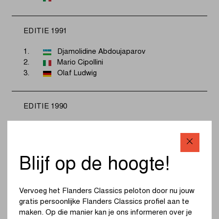
EDITIE 1991
1.
Djamolidine Abdoujaparov
2.
Mario Cipollini
3.
Olaf Ludwig
EDITIE 1990
1.
Herman Frison
2.
Johan Museeuw
3.
Franco Ballerini
Blijf op de hoogte!
EDITIE 1989
Vervoeg het Flanders Classics peloton door nu jouw
gratis persoonlijke Flanders Classics profiel aan te
1.
Gerrit Solleveld
maken. Op die manier kan je ons informeren over je
2.
Sean Yates