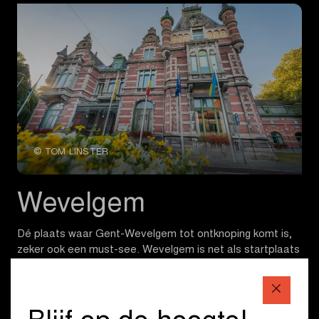
© TOM LINSTER
Wevelgem
Dé plaats waar Gent-Wevelgem tot ontknoping komt is,
zeker ook een must-see. Wevelgem is net als startplaats
Ieper getekend door de Groote Oorlog. De Duitse
militaire begraafplaats, de grootste Duitse begraafplaats
van België, is de rustplaats voor ruim 48 000 gesneuvelde
soldaten uit de Eerste Wereldoorlog. Daarnaast ademt