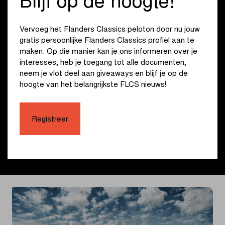
Blijf op de hoogte!
Wevelgem sport. Een duik in het koersverleden van de
gemeente laat ons terugblikken op Flandriens als Gaston
Rebry, André Rosseel en Maurice Desimpelaere,
Vervoeg het Flanders Classics peloton door nu jouw
gewezen inwoners van Wevelgem en geboren
gratis persoonlijke Flanders Classics profiel aan te
wielerkampioenen die Paris-Roubaix, Gent-Wevelgem
maken. Op die manier kan je ons informeren over je
zelf en meerdere ritten in de Ronde van Frankrijk wonnen.
interesses, heb je toegang tot alle documenten,
‘Saint Vélo’ zet Wevelgem als echte fietsgemeente op de
neem je vlot deel aan giveaways en blijf je op de
internationale wielerkaart. Winnen op de Via Vanackere,
hoogte van het belangrijkste FLCS nieuws!
dat is ‘diepgaan’, tot op de bodem …
Registreer
Meer info