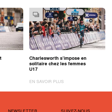
t
Charlesworth s’impose en
solitaire chez les femmes
U17
|
EN SAVOIR PLUS
Charlesworth
s’impose
en
solitaire
NEWSLETTER
SUIVEZ-NOUS