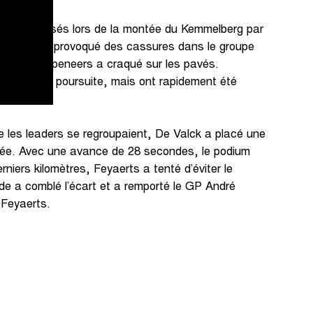
 sont creusés lors de la montée du Kemmelberg par
ente raide a provoqué des cassures dans le groupe
ivants. Kempeneers a craqué sur les pavés.
ancés à la poursuite, mais ont rapidement été
re les leaders se regroupaient, De Valck a placé une
rivée. Avec une avance de 28 secondes, le podium
erniers kilomètres, Feyaerts a tenté d’éviter le
ide a comblé l’écart et a remporté le GP André
 Feyaerts.