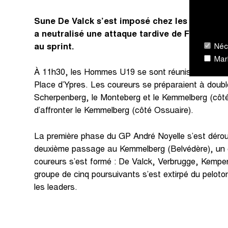
Sune De Valck s’est imposé chez les Hommes U1
a neutralisé une attaque tardive de Feyaerts
Néce
au sprint.
Mark
À 11h30, les Hommes U19 se sont réunis sous l’arc
Place d’Ypres. Les coureurs se préparaient à doubl
Scherpenberg, le Monteberg et le Kemmelberg (côt
d’affronter le Kemmelberg (côté Ossuaire).
La première phase du GP André Noyelle s’est déro
deuxième passage au Kemmelberg (Belvédère), un 
coureurs s’est formé : De Valck, Verbrugge, Kempe
groupe de cinq poursuivants s’est extirpé du peloton
les leaders.