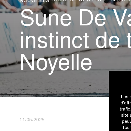
SUNE DE VALCK FAIT PREUVE 
NOUVELLES
Sune De Val
instinct de
Noyelle
Les 
d'off
trafi
site
11/05/2025
peuv
four