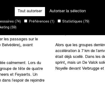
9. Sur la Rijselstraat, il
Comme prévu, les écarts se
Tout autoriser
Autoriser la sélection
 et a devancé Verbrugge
le côté de l’Ossuaire. La p
ssaires (74)
Préférences (1)
Statistiques (79)
de tête et parmi les poursu
eting (59)
Keppens et Berton se sont l
rattrapés.
he de départ sur la Grand-
er les passages sur le
é Belvédère), avant
Alors que les groupes derriè
accélération à 7 km de l’ar
était déjà scellé. Dans les d
sprint, mais un De Valck sol
ulée calmement. Lors du
Noyelle devant Verbrugge et
groupe de tête de quatre
neers et Feyaerts. Un
 dans l’espoir de rejoindre