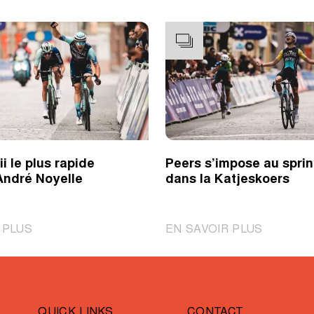
i le plus rapide
Peers s’impose au sprin
André Noyelle
dans la Katjeskoers
|
|
 PLUS
EN SAVOIR PLUS
Novolodskii
Peers
le
s’impose
plus
au
rapide
sprint
QUICK LINKS
CONTACT