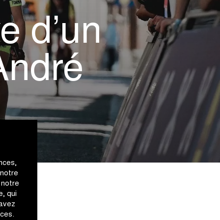
e d’un
André
nces,
 notre
 notre
, qui
 avez
ices.