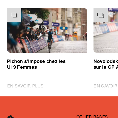
Pichon s’impose chez les
Novolodski
U19 Femmes
sur le GP 
|
EN SAVOIR PLUS
EN SAVOIR
Pichon
s’impose
chez
les
OTHER RACES