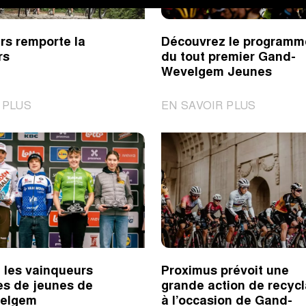
d’un
magnifique
rs remporte la
Découvrez le programm
solo
rs
du tout premier Gand-
Wevelgem Jeunes
|
|
 PLUS
EN SAVOIR PLUS
Emil
Découvre
Siegers
le
remporte
programm
la
du
Katjeskoers
tout
premier
Gand-
Wevelge
Jeunes
 les vainqueurs
Proximus prévoit une
es de jeunes de
grande action de recyc
elgem
à l’occasion de Gand-