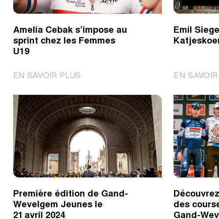
vue
des
Amelia Cebak s’impose au
Emil Siege
Championnats
sprint chez les Femmes
Katjeskoe
d’Europe
U19
de
cyclisme
|
EN SAVOIR PLUS
EN SAVOIR
sur
Amelia
route
Cebak
s’impose
au
sprint
chez
les
Femmes
U19
Première édition de Gand-
Découvrez
Wevelgem Jeunes le
des cours
21 avril 2024
Gand-Wev