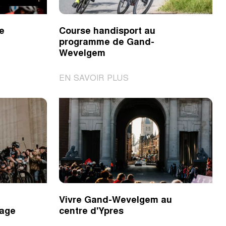
e
Course handisport au
programme de Gand-
Wevelgem
|
EN SAVOIR PLUS
z
Course
handisport
e
au
programme
de
Gand-
Wevelgem
m
Vivre Gand-Wevelgem au
lage
centre d'Ypres