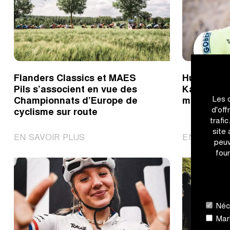
Flanders Classics et MAES
Huub Artz
Pils s’associent en vue des
Kattekoer
Les 
Championnats d’Europe de
magnifiqu
d'off
cyclisme sur route
trafi
site
|
EN SAVOIR PLUS
EN SAVOIR
peuv
Flanders
four
Classics
et
MAES
Pils
Néce
s’associent
Mark
en