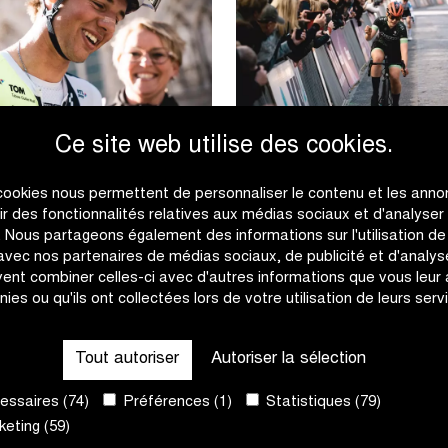
Ce site web utilise des cookies.
 remporte la
Millie Salmon s’impose
s au terme d’un
chez les Femmes U17
cookies nous permettent de personnaliser le contenu et les anno
e solo
rir des fonctionnalités relatives aux médias sociaux et d'analyser
c. Nous partageons également des informations sur l'utilisation de
 avec nos partenaires de médias sociaux, de publicité et d'analyse
|
|
 PLUS
EN SAVOIR PLUS
ent combiner celles-ci avec d'autres informations que vous leur
Huub
Millie
nies ou qu'ils ont collectées lors de votre utilisation de leurs serv
Artz
Salmon
remporte
s’impose
Tout autoriser
Autoriser la sélection
la
chez
Kattekoers
les
ssaires (74)
Préférences (1)
Statistiques (79)
au
Femmes
eting (59)
terme
U17