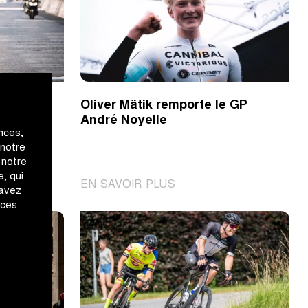
Oliver Mätik remporte le GP
André Noyelle
nces,
 notre
 notre
, qui
|
EN SAVOIR PLUS
 avez
Oliver
ices.
Mätik
remporte
le
GP
André
Noyelle