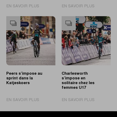
|
|
EN SAVOIR PLUS
EN SAVOIR PLUS
Pichon
Novolodskii
s’impose
le
chez
plus
les
rapide
U19
sur
Femmes
le
GP
André
Noyelle
Peers s’impose au
Charlesworth
sprint dans la
s’impose en
Katjeskoers
solitaire chez les
femmes U17
|
|
EN SAVOIR PLUS
EN SAVOIR PLUS
Peers
Charleswort
s’impose
s’impose
au
en