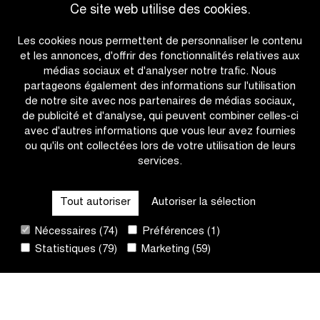
Ce site web utilise des cookies.
sprint
solitaire
Accéder à l'aperçu des actualités
dans
chez
Les cookies nous permettent de personnaliser le contenu
la
les
et les annonces, d'offrir des fonctionnalités relatives aux
Katjeskoers
femmes
médias sociaux et d'analyser notre trafic. Nous
U17
partageons également des informations sur l'utilisation
de notre site avec nos partenaires de médias sociaux,
de publicité et d'analyse, qui peuvent combiner celles-ci
avec d'autres informations que vous leur avez fournies
ou qu'ils ont collectées lors de votre utilisation de leurs
services.
OTHER RACES
Tout autoriser
Autoriser la sélection
QUICK LINKS
Nécessaires (74)
Préférences (1)
Statistiques (79)
Marketing (59)
CONTACT
NEWSLETTER