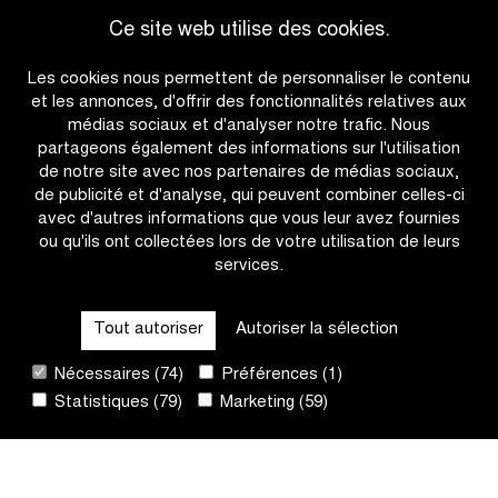
victoire
monde
Ce site web utilise des cookies.
consécutive
Pogačar
Accéder à l'aperçu des actualités
pour
au
Les cookies nous permettent de personnaliser le contenu
Wiebes?
départ
et les annonces, d'offrir des fonctionnalités relatives aux
pour
médias sociaux et d'analyser notre trafic. Nous
la
partageons également des informations sur l'utilisation
première
de notre site avec nos partenaires de médias sociaux,
fois
de publicité et d'analyse, qui peuvent combiner celles-ci
avec d'autres informations que vous leur avez fournies
ou qu'ils ont collectées lors de votre utilisation de leurs
services.
OTHER RACES
Tout autoriser
Autoriser la sélection
QUICK LINKS
Nécessaires (74)
Préférences (1)
Statistiques (79)
Marketing (59)
CONTACT
NEWSLETTER