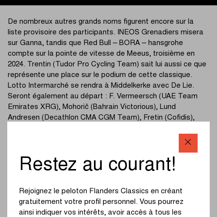
De nombreux autres grands noms figurent encore sur la
liste provisoire des participants. INEOS Grenadiers misera
sur Ganna, tandis que Red Bull – BORA – hansgrohe
compte sur la pointe de vitesse de Meeus, troisième en
2024. Trentin (Tudor Pro Cycling Team) sait lui aussi ce que
représente une place sur le podium de cette classique.
Lotto Intermarché se rendra à Middelkerke avec De Lie.
Seront également au départ : F. Vermeersch (UAE Team
Emirates XRG), Mohorič (Bahrain Victorious), Lund
Andresen (Decathlon CMA CGM Team), Fretin (Cofidis),
Asgreen (EF Education – EasyPost), Abrahamsen (Uno-X
Mobility) et Kubis (Unibet Rose Rockets).
Restez au courant!
Après la présentation des équipes au public, une par une à
partir de 9h20, à l’ombre du Silt sur la place Epernayplein, le
départ sera donné à 11h00.
Rejoignez le peloton Flanders Classics en créant
gratuitement votre profil personnel. Vous pourrez
ainsi indiquer vos intérêts, avoir accès à tous les
Participants