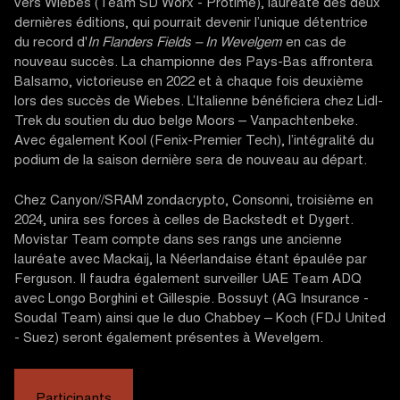
vers Wiebes (Team SD Worx - Protime), lauréate des deux
dernières éditions, qui pourrait devenir l’unique détentrice
du record d'
In Flanders Fields – In Wevelgem
en cas de
nouveau succès. La championne des Pays-Bas affrontera
Balsamo, victorieuse en 2022 et à chaque fois deuxième
lors des succès de Wiebes. L’Italienne bénéficiera chez Lidl-
Trek du soutien du duo belge Moors – Vanpachtenbeke.
Avec également Kool (Fenix-Premier Tech), l’intégralité du
podium de la saison dernière sera de nouveau au départ.
Chez Canyon//SRAM zondacrypto, Consonni, troisième en
2024, unira ses forces à celles de Backstedt et Dygert.
Movistar Team compte dans ses rangs une ancienne
lauréate avec Mackaij, la Néerlandaise étant épaulée par
Ferguson. Il faudra également surveiller UAE Team ADQ
avec Longo Borghini et Gillespie. Bossuyt (AG Insurance -
Soudal Team) ainsi que le duo Chabbey – Koch (FDJ United
- Suez) seront également présentes à Wevelgem.
Participants