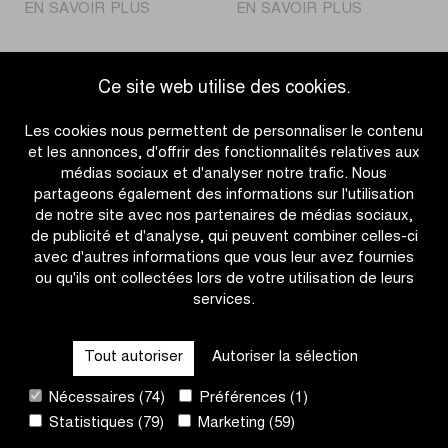
|
|
EN SAVOIR PLUS
EN SAVOIR PLUS
Peers
Charleswort
s’impose
s’impose
au
en
Ce site web utilise des cookies.
sprint
solitaire
Accéder à l'aperçu des actualités
dans
chez
Les cookies nous permettent de personnaliser le contenu
la
les
et les annonces, d'offrir des fonctionnalités relatives aux
Katjeskoers
femmes
médias sociaux et d'analyser notre trafic. Nous
U17
partageons également des informations sur l'utilisation
de notre site avec nos partenaires de médias sociaux,
de publicité et d'analyse, qui peuvent combiner celles-ci
avec d'autres informations que vous leur avez fournies
ou qu'ils ont collectées lors de votre utilisation de leurs
services.
OTHER RACES
Tout autoriser
Autoriser la sélection
QUICK LINKS
Nécessaires (74)
Préférences (1)
Statistiques (79)
Marketing (59)
CONTACT