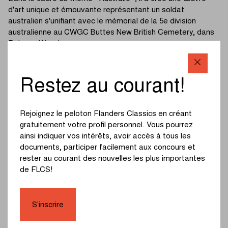
d'art unique et émouvante représentant un soldat
australien s'unifiant avec le mémorial de la 5e division
australienne au CWGC Buttes New British Cemetery, dans
Polygon Wood.
Yves Deplace, artiste et artisan de la CWGC, déclare : "Le
thème "WWI, Australie, Westhoek" me convient
Restez au courant!
évidemment. J'ai suivi la suggestion de notre directeur, M.
Bekaert, d'utiliser l'obélisque du mémorial de la 5e division
australienne au CWGC Buttes New British Cemetery dans
Rejoignez le peloton Flanders Classics en créant
ma conception. Après les recherches nécessaires, pour
gratuitement votre profil personnel. Vous pourrez
être historiquement correct, je suis arrivé à une silhouette
ainsi indiquer vos intérêts, avoir accès à tous les
épurée d'un soldat australien. Il se tient quelque peu voûté
documents, participer facilement aux concours et
et pleure pour toutes les victimes, mais salue également le
rester au courant des nouvelles les plus importantes
"Flanders Fields".
de FLCS!
Les détails épars se rapportent aux caractéristiques de
l'uniforme des soldats australiens (comme le chapeau
S'inscrire
typique). J'ai stylisé la forme de ce soldat de manière à ce
que la figure se fonde dans la forme du monument. De