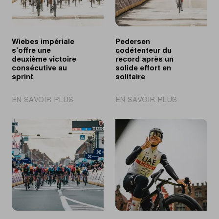
Wiebes impériale
Pedersen
s’offre une
codétenteur du
deuxième victoire
record après un
consécutive au
solide effort en
sprint
solitaire
|
|
EN SAVOIR PLUS
EN SAVOIR PLUS
Wiebes
Pedersen
impériale
codétenteur
s’offre
du
une
record
deuxième
après
victoire
un
consécutive
solide
au
effort
sprint
en
solitaire