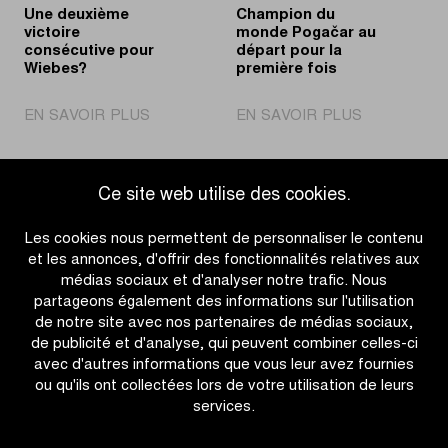
Une deuxième
Champion du
victoire
monde Pogačar au
consécutive pour
départ pour la
Wiebes?
première fois
|
|
EN SAVOIR PLUS
EN SAVOIR PLUS
Une
Champion
deuxième
du
victoire
monde
Ce site web utilise des cookies.
consécutive
Pogačar
Accéder à l'aperçu des actualités
pour
au
Les cookies nous permettent de personnaliser le contenu
Wiebes?
départ
et les annonces, d'offrir des fonctionnalités relatives aux
pour
médias sociaux et d'analyser notre trafic. Nous
la
partageons également des informations sur l'utilisation
première
de notre site avec nos partenaires de médias sociaux,
fois
de publicité et d'analyse, qui peuvent combiner celles-ci
avec d'autres informations que vous leur avez fournies
ou qu'ils ont collectées lors de votre utilisation de leurs
services.
OTHER RACES