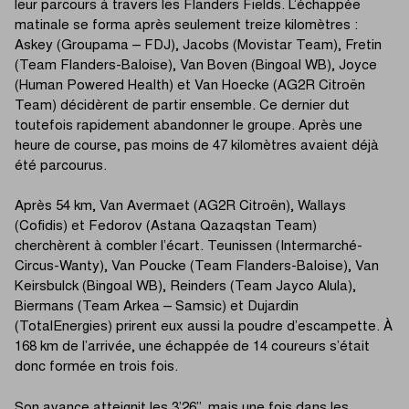
leur parcours à travers les Flanders Fields. L’échappée
matinale se forma après seulement treize kilomètres :
Askey (Groupama – FDJ), Jacobs (Movistar Team), Fretin
(Team Flanders-Baloise), Van Boven (Bingoal WB), Joyce
(Human Powered Health) et Van Hoecke (AG2R Citroën
Team) décidèrent de partir ensemble. Ce dernier dut
toutefois rapidement abandonner le groupe. Après une
heure de course, pas moins de 47 kilomètres avaient déjà
été parcourus.
Après 54 km, Van Avermaet (AG2R Citroën), Wallays
(Cofidis) et Fedorov (Astana Qazaqstan Team)
cherchèrent à combler l’écart. Teunissen (Intermarché-
Circus-Wanty), Van Poucke (Team Flanders-Baloise), Van
Keirsbulck (Bingoal WB), Reinders (Team Jayco Alula),
Biermans (Team Arkea – Samsic) et Dujardin
(TotalEnergies) prirent eux aussi la poudre d’escampette. À
168 km de l’arrivée, une échappée de 14 coureurs s’était
donc formée en trois fois.
Son avance atteignit les 3’26’’, mais une fois dans les