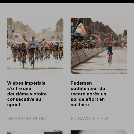
Wiebes impériale
Pedersen
s’offre une
codétenteur du
deuxième victoire
record après un
consécutive au
solide effort en
sprint
solitaire
|
|
EN SAVOIR PLUS
EN SAVOIR PLUS
Wiebes
Pedersen
impériale
codétenteur