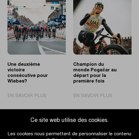
s’offre
du
une
record
deuxième
après
victoire
un
consécutive
solide
au
effort
sprint
en
solitaire
Une deuxième
Champion du
victoire
monde Pogačar au
consécutive pour
départ pour la
Wiebes?
première fois
|
|
EN SAVOIR PLUS
EN SAVOIR PLUS
Une
Champion
deuxième
du
victoire
monde
Ce site web utilise des cookies.
consécutive
Pogačar
Accéder à l'aperçu des actualités
pour
au
Les cookies nous permettent de personnaliser le contenu
Wiebes?
départ