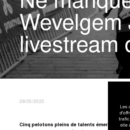
Ne manque
Wevelgem 
livestream
08/05/2025
Les 
d'off
trafi
Cinq pelotons pleins de talents émergents s
site