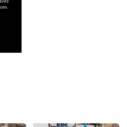
 avez
ices.