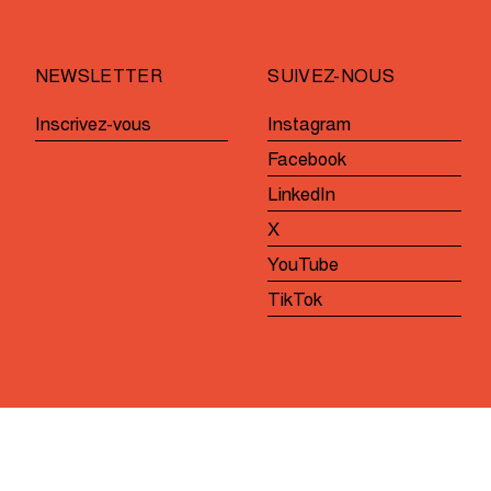
rs
femmes
U17
NEWSLETTER
SUIVEZ-NOUS
Inscrivez-vous
Instagram
Facebook
LinkedIn
X
YouTube
TikTok
Site