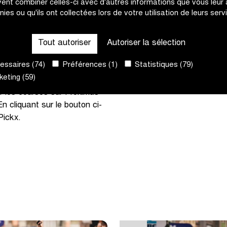
ent combiner celles-ci avec d'autres informations que vous leur
ect de Proximus Pickx,
nies ou qu'ils ont collectées lors de votre utilisation de leurs serv
, Hommes & Femmes U19 et
Tout autoriser
Autoriser la sélection
 Gand-Wevelgem In Flanders
ssaires (74)
Préférences (1)
Statistiques (79)
s ne voulez rien manquer ?
eting (59)
ous pouvez suivre la finale
 les courses sur Proximus
 cliquant sur le bouton ci-
Pickx.