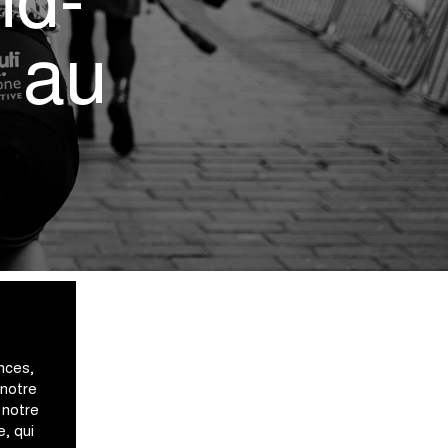
nd-
 au
nces,
 notre
 notre
, qui