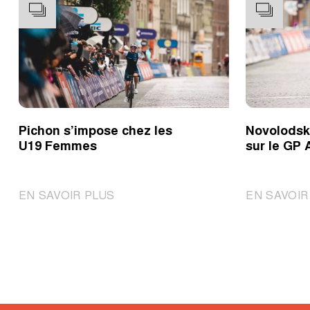
Pichon s’impose chez les
Novolodski
U19 Femmes
sur le GP 
|
EN SAVOIR PLUS
EN SAVOIR
Pichon
s’impose
chez
les
U19
Femmes