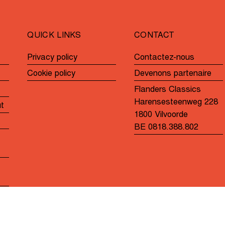
GP
Katjeskoe
André
Noyelle
QUICK LINKS
CONTACT
Privacy policy
Contactez-nous
Cookie policy
Devenons partenaire
Flanders Classics
Harensesteenweg 228
ut
1800 Vilvoorde
BE 0818.388.802