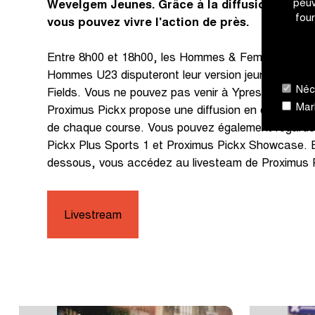
peuv
Wevelgem Jeunes. Grâce à la diffusion en dir
four
vous pouvez vivre l'action de près.
Entre 8h00 et 18h00, les Hommes & Femmes U17
Hommes U23 disputeront leur version jeunesse du
Néce
Fields. Vous ne pouvez pas venir à Ypres mais vou
Mark
Proximus Pickx propose une diffusion en direct où v
de chaque course. Vous pouvez également regarder
Pickx Plus Sports 1 et Proximus Pickx Showcase. En
dessous, vous accédez au livesteam de Proximus 
Livestream