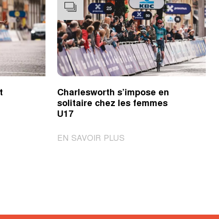
t
Charlesworth s’impose en
solitaire chez les femmes
U17
|
EN SAVOIR PLUS
Charlesworth
s’impose
en
solitaire
chez
les