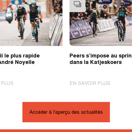
i le plus rapide
Peers s’impose au sprin
André Noyelle
dans la Katjeskoers
|
|
 PLUS
EN SAVOIR PLUS
Novolodskii
Peers
le
s’impose
plus
au
rapide
sprint
Accéder à l'aperçu des actualités
sur
dans
le
la