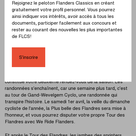
Rejoignez le peloton Flanders Classics en créant
Nous commençons la nouvelle saison du Continental
gratuitement votre profil personnel. Vous pourrez
Classics Tour avec le Circuit Het Nieuwsblad Cyclo. Le
ainsi indiquer vos intérêts, avoir accès à tous les
dimanche 26 février, un jour après les pros, donnez vous-
documents, participer facilement aux concours et
même le coup d'envoi de votre saison cycliste. Depuis le
rester au courant des nouvelles les plus importantes
vélodrome Kuipke de Gand, prenez la direction du duo
de FLCS!
Leberg - Haaghoek. Sur le parcours, vous franchirez
plusieurs secteurs pavés, avec le Mur de Grammont et le
Bosberg en points d’orgue.
S'inscrire
Sept autres randonnées excitantes figurent également au
programme. Le samedi 18 mars, À Travers la Flandre Cyclo
constitue votre deuxième rendez-vous de la saison. Les
randonnées s'enchaînent, car une semaine plus tard, c'est
au tour de Gand-Wevelgem Cyclo, une randonnée qui
transpire l'histoire. Le samedi 1er avril, la veille du dimanche
cycliste de l'année, la Plus belle des Flandres sera mise à
l'honneur, et vous pourrez disputer votre propre Tour des
Flandres avec We Ride Flanders.
Et après le Tour des Flandres, les jambes des sprinters