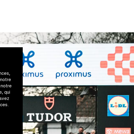
nces,
 notre
 notre
, qui
 avez
ices.