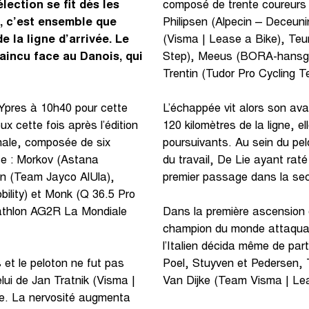
lection se fit dès les
composé de trente coureurs
, c’est ensemble que
Philipsen (Alpecin – Deceuni
e la ligne d’arrivée. Le
(Visma | Lease a Bike), Teu
incu face au Danois, qui
Step), Meeus (BORA-hansgr
Trentin (Tudor Pro Cycling T
Ypres à 10h40 pour cette
L’échappée vit alors son ava
x cette fois après l’édition
120 kilomètres de la ligne, e
inale, composée de six
poursuivants. Au sein du pelo
se : Morkov (Astana
du travail, De Lie ayant raté
n (Team Jayco AlUla),
premier passage dans la secti
ility) et Monk (Q 36.5 Pro
cathlon AG2R La Mondiale
Dans la première ascension d
champion du monde attaqua u
l’Italien décida même de part
et le peloton ne fut pas
Poel, Stuyven et Pedersen, T
lui de Jan Tratnik (Visma |
Van Dijke (Team Visma | Lea
re. La nervosité augmenta