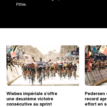
Pithie.
Wiebes impériale s’offre
Pedersen 
une deuxième victoire
record apr
consécutive au sprint
effort en s