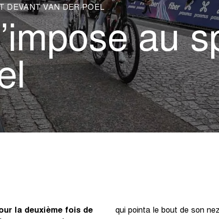
NT DEVANT VAN DER POEL
’impose au sp
el
r la deuxième fois de
qui pointa le bout de son n