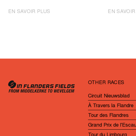
|
EN SAVOIR PLUS
EN SAVOIR
Wiebes
impériale
s’offre
une
deuxième
victoire
consécutive
au
sprint
OTHER RACES
Circuit Nieuwsblad
À Travers la Flandre
Tour des Flandres
Grand Prix de l'Esca
Tour du Limbourg