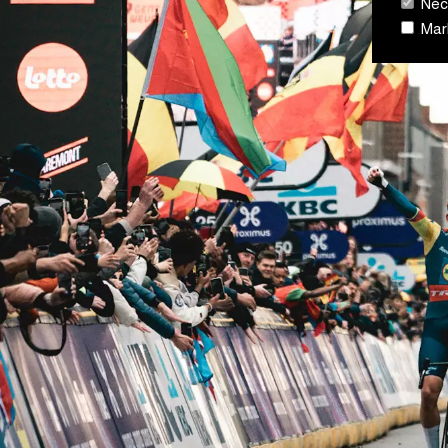
Néce
Mark