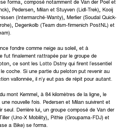
 se forma, composé notamment de Van der Poel et
nck), Pedersen, Milan et Stuyven (Lidl-Trek), Kooij
nissen (Intermarché-Wanty), Merlier (Soudal Quick-
ohe), Degenkolb (Team dsm-firmenich PostNL) et
eam).
nce fondre comme neige au soleil, et à
lle fut finalement rattrapée par le groupe de
ton, ce sont les Lotto Dstny qui firent l’essentiel
 le coche. Si une partie du peloton put revenir au
on vallonnée, il n’y eut pas de répit pour autant.
u mont Kemmel, à 84 kilomètres de la ligne, le
ne nouvelle fois. Pedersen et Milan suivirent et
ir seul. Derrière lui, un groupe composé de Van der
iller (Uno-X Mobility), Pithie (Groupama-FDJ) et
se a Bike) se forma.