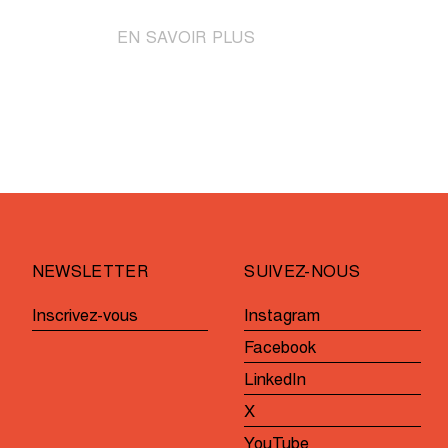
|
EN SAVOIR PLUS
Champion
du
monde
ve
Pogačar
au
départ
pour
la
première
NEWSLETTER
SUIVEZ-NOUS
fois
Inscrivez-vous
Instagram
Facebook
LinkedIn
X
YouTube