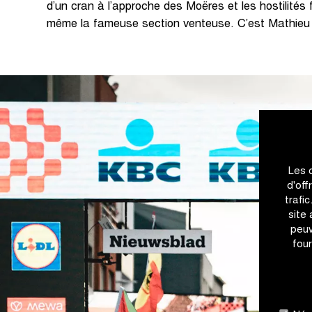
d’un cran à l’approche des Moëres et les hostilités
même la fameuse section venteuse. C’est Mathieu 
Les 
d'off
trafi
site
peuv
four