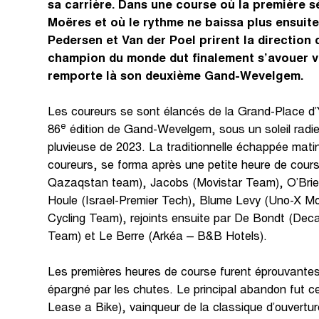
sa carrière. Dans une course où la première sé
Moëres et où le rythme ne baissa plus ensuite
Pedersen et Van der Poel prirent la direction d
champion du monde dut finalement s’avouer va
remporte là son deuxième Gand-Wevelgem.
Les coureurs se sont élancés de la Grand-Place d’
e
86
édition de Gand-Wevelgem, sous un soleil radieu
pluvieuse de 2023. La traditionnelle échappée mat
coureurs, se forma après une petite heure de cour
Qazaqstan team), Jacobs (Movistar Team), O’Brie
Houle (Israel-Premier Tech), Blume Levy (Uno-X Mob
Cycling Team), rejoints ensuite par De Bondt (De
Team) et Le Berre (Arkéa – B&B Hotels).
Les premières heures de course furent éprouvantes 
épargné par les chutes. Le principal abandon fut ce
Lease a Bike), vainqueur de la classique d’ouvertu