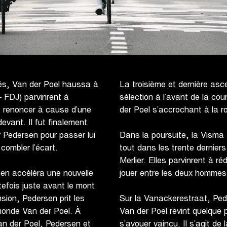
és, Van der Poel haussa à
La troisième et dernière as
 FDJ) parvinrent à
sélection à l’avant de la co
t renoncer à cause d’une
der Poel s’accrochant à la r
devant. Il fut finalement
r Pedersen pour passer lui
Dans la poursuite, la Visma
 combler l’écart.
tout dans les trente derniers
Merlier. Elles parvinrent à réd
en accéléra une nouvelle
jouer entre les deux hommes
utefois juste avant le mont
sion, Pedersen prit les
Sur la Vanackerestraat, Pede
monde Van der Poel. À
Van der Poel revint quelque 
 Van der Poel, Pedersen et
s’avouer vaincu. Il s’agit d