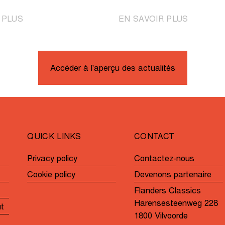
|
|
 PLUS
EN SAVOIR PLUS
Pedersen
Une
codétenteur
deuxième
du
victoire
record
consécuti
Accéder à l'aperçu des actualités
après
pour
un
Wiebes?
solide
effort
en
QUICK LINKS
CONTACT
solitaire
Privacy policy
Contactez-nous
Cookie policy
Devenons partenaire
Flanders Classics
Harensesteenweg 228
ut
1800 Vilvoorde