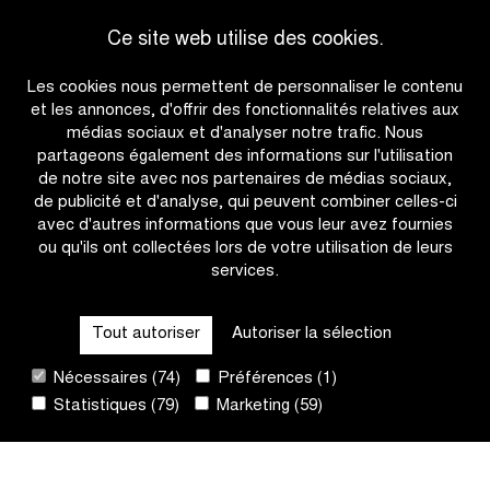
victoire
monde
Ce site web utilise des cookies.
consécutive
Pogačar
Accéder à l'aperçu des actualités
pour
au
Les cookies nous permettent de personnaliser le contenu
Wiebes?
départ
et les annonces, d'offrir des fonctionnalités relatives aux
pour
médias sociaux et d'analyser notre trafic. Nous
la
partageons également des informations sur l'utilisation
première
de notre site avec nos partenaires de médias sociaux,
fois
de publicité et d'analyse, qui peuvent combiner celles-ci
avec d'autres informations que vous leur avez fournies
ou qu'ils ont collectées lors de votre utilisation de leurs
services.
OTHER RACES
Tout autoriser
Autoriser la sélection
QUICK LINKS
Nécessaires (74)
Préférences (1)
Statistiques (79)
Marketing (59)
CONTACT
NEWSLETTER