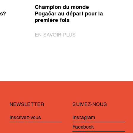
Champion du monde
es?
Pogačar au départ pour la
première fois
|
EN SAVOIR PLUS
Champion
du
monde
ve
Pogačar
au
départ
pour
la
première
NEWSLETTER
SUIVEZ-NOUS
fois
Inscrivez-vous
Instagram
Facebook