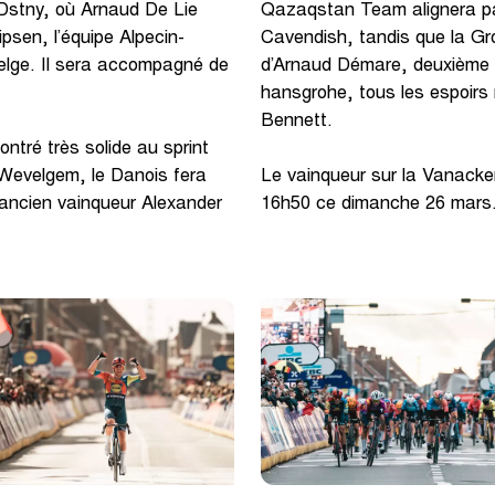
Qazaqstan Team alignera pa
 Dstny, où Arnaud De Lie
Cavendish, tandis que la Gr
sen, l’équipe Alpecin-
d’Arnaud Démare, deuxième 
belge. Il sera accompagné de
hansgrohe, tous les espoirs 
Bennett.
ntré très solide au sprint
 Wevelgem, le Danois fera
Le vainqueur sur la Vanack
’ancien vainqueur Alexander
16h50 ce dimanche 26 mars. 