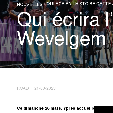
QUI ÉCRIRA L’HISTOIRE CETT
NOUVELLES
Qui écrira l
Wevelgem 
ROAD 21/03/2023
Ce dimanche 26 mars, Ypres accueillera une no