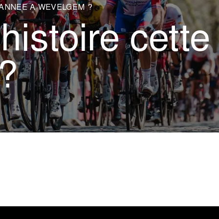
E ANNÉE À WEVELGEM ?
’histoire cett
?
uvelle fois les coureurs
Kristoff (Uno-X Pro Cycling 