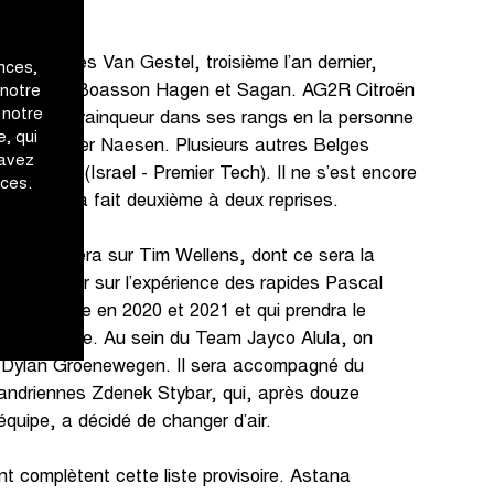
a sur Dries Van Gestel, troisième l’an dernier,
nces,
inqueurs Boasson Hagen et Sagan. AG2R Citroën
 notre
 notre
 ancien vainqueur dans ses rangs en la personne
, qui
ié à Oliver Naesen. Plusieurs autres Belges
 avez
nmarcke (Israel - Premier Tech). Il ne s’est encore
ices.
is a déjà fait deuxième à deux reprises.
ates misera sur Tim Wellens, dont ce sera la
urra compter sur l’expérience des rapides Pascal
 troisième en 2020 et 2021 et qui prendra le
 cette année. Au sein du Team Jayco Alula, on
de Dylan Groenewegen. Il sera accompagné du
flandriennes Zdenek Stybar, qui, après douze
quipe, a décidé de changer d’air.
nt complètent cette liste provisoire. Astana