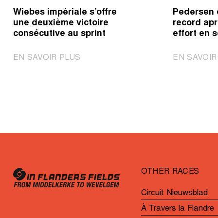
Wiebes impériale s’offre
Pedersen 
une deuxième victoire
record apr
consécutive au sprint
effort en s
|
EN SAVOIR PLUS
EN SAVOIR
Wiebes
impériale
s’offre
une
deuxième
victoire
consécutive
au
sprint
OTHER RACES
Circuit Nieuwsblad
À Travers la Flandre