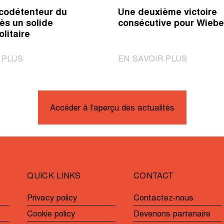
codétenteur du
Une deuxième victoire
ès un solide
consécutive pour Wieb
olitaire
|
|
 PLUS
EN SAVOIR PLUS
Pedersen
Une
codétenteur
deuxième
du
victoire
record
consécuti
Accéder à l'aperçu des actualités
après
pour
un
Wiebes?
solide
effort
en
QUICK LINKS
CONTACT
solitaire
Privacy policy
Contactez-nous
Cookie policy
Devenons partenaire