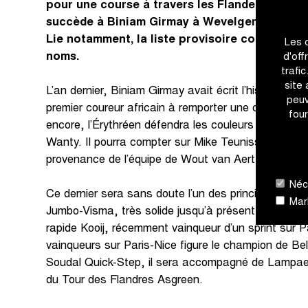
pour une course à travers les Flanders Fields
succède à Biniam Girmay à Wevelgem. Avec Va
Lie notamment, la liste provisoire compte dé
Les 
noms.
d'off
trafi
site
L’an dernier, Biniam Girmay avait écrit l’histoire du
peuv
premier coureur africain à remporter une classique 
four
encore, l’Érythréen défendra les couleurs de la for
Wanty. Il pourra compter sur Mike Teunissen, arrivé 
provenance de l’équipe de Wout van Aert.
Néce
Ce dernier sera sans doute l’un des principaux con
Mark
Jumbo-Visma, très solide jusqu’à présent, se rendr
rapide Kooij, récemment vainqueur d’un sprint sur P
vainqueurs sur Paris-Nice figure le champion de Belg
Soudal Quick-Step, il sera accompagné de Lampaert
du Tour des Flandres Asgreen.