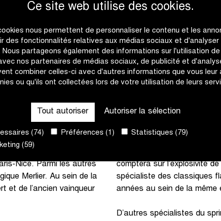
. Nous saurons enfin qui
également de la partie.
Ce site web utilise des cookies.
n Aert, Pedersen et De
jà de nombreux grands
Chez TotalEnergies, on miser
cookies nous permettent de personnaliser le contenu et les anno
accompagné des anciens va
rir des fonctionnalités relatives aux médias sociaux et d'analyser
c. Nous partageons également des informations sur l'utilisation de
Team comptera également un
 avec nos partenaires de médias sociaux, de publicité et d'analyse
de Greg Van Avermaet, assoc
 cyclisme en devenant le
ent combiner celles-ci avec d'autres informations que vous leur
seront présents, dont Sep Va
printanière. Cette année
nies ou qu'ils ont collectées lors de votre utilisation de leurs serv
jamais imposé à Wevelgem ma
mation Intermarché - Circus -
l’hiver dernier en
Tout autoriser
Autoriser la sélection
La formation UAE Team Emir
première participation. Il po
ssaires (74)
Préférences (1)
Statistiques (79)
Ackermann et Matteo Trentin,
currents de Girmay. La
eting (59)
départ pour la onzième fois
a à Ypres avec Laporte et le
comptera sur l’explosivité 
aris-Nice. Parmi les autres
spécialiste des classiques 
ique Merlier. Au sein de la
années au sein de la même é
 et de l’ancien vainqueur
D’autres spécialistes du spri