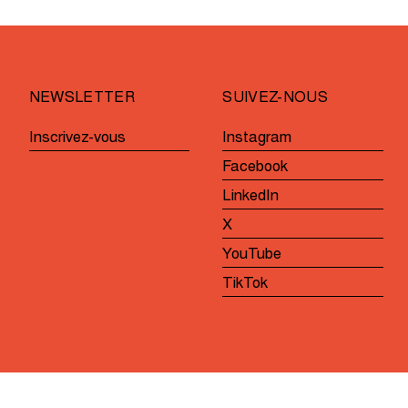
départ
pour
la
première
NEWSLETTER
SUIVEZ-NOUS
fois
Inscrivez-vous
Instagram
Facebook
LinkedIn
X
YouTube
TikTok