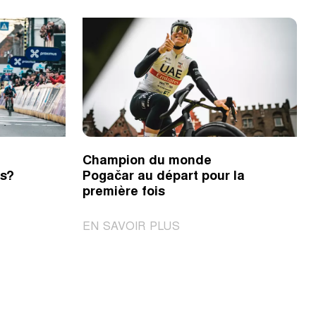
Champion du monde
es?
Pogačar au départ pour la
première fois
|
EN SAVOIR PLUS
Champion
du
monde
ve
Pogačar
au