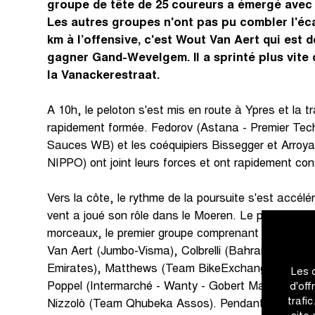
groupe de tête de 25 coureurs a émergé avec
Les autres groupes n'ont pas pu combler l'éca
km à l’offensive, c'est Wout Van Aert qui est
gagner Gand-Wevelgem. Il a sprinté plus vite 
la Vanackerestraat.
A 10h, le peloton s'est mis en route à Ypres et la t
rapidement formée. Fedorov (Astana - Premier Tec
Sauces WB) et les coéquipiers Bissegger et Arroy
NIPPO) ont joint leurs forces et ont rapidement cons
Vers la côte, le rythme de la poursuite s'est accélé
vent a joué son rôle dans le Moeren. Le peloton s'es
morceaux, le premier groupe comprenant : Bennett 
Van Aert (Jumbo-Visma), Colbrelli (Bahrain-Victori
Emirates), Matthews (Team BikeExchange), Küng 
Les 
Poppel (Intermarché - Wanty - Gobert Matériaux) e
d'off
trafi
Nizzolò (Team Qhubeka Assos). Pendant ce temps, 