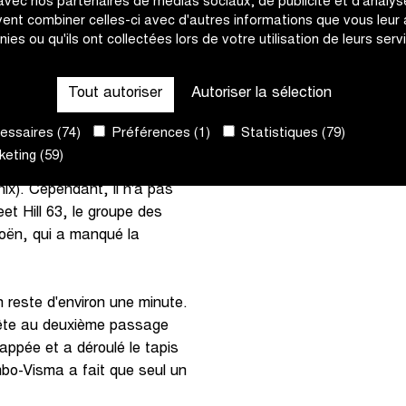
 avec nos partenaires de médias sociaux, de publicité et d'analyse
de temps, le premier groupe
ent combiner celles-ci avec d'autres informations que vous leur
tat a été un groupe de 25
nies ou qu'ils ont collectées lors de votre utilisation de leurs serv
utes pendant longtemps.
Tout autoriser
Autoriser la sélection
e de poursuite de sept
ceuninck - Quick-Step), qui
ssaires (74)
Préférences (1)
Statistiques (79)
urbridge (Team
eting (59)
Naesen (AG2R Citroën
ix). Cependant, il n'a pas
eet Hill 63, le groupe des
roën, qui a manqué la
n reste d'environ une minute.
tête au deuxième passage
happée et a déroulé le tapis
bo-Visma a fait que seul un