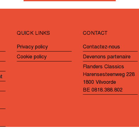
un
Wiebes?
solide
effort
en
QUICK LINKS
CONTACT
solitaire
Privacy policy
Contactez-nous
Cookie policy
Devenons partenaire
Flanders Classics
Harensesteenweg 228
ut
1800 Vilvoorde
BE 0818.388.802