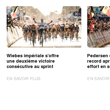
Wiebes impériale s’offre
Pedersen 
une deuxième victoire
record apr
consécutive au sprint
effort en s
|
EN SAVOIR PLUS
EN SAVOIR
Wiebes
impériale
s’offre
une
deuxième