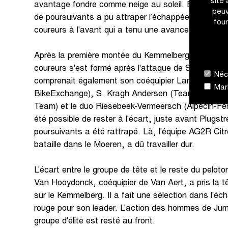
site
avantage fondre comme neige au soleil. En un rien 
peuv
de poursuivants a pu attraper l’échappée. Le résul
four
coureurs à l'avant qui a tenu une avance de 2 min
Après la première montée du Kemmelberg, un group
coureurs s'est formé après l'attaque de Stybar (De
Néce
comprenait également son coéquipier Lampaert, D
Mark
BikeExchange), S. Kragh Andersen (Team DSM), 
Team) et le duo Riesebeek-Vermeersch (Alpecin-Fen
été possible de rester à l'écart, juste avant Plugstr
poursuivants a été rattrapé. Là, l'équipe AG2R Cit
bataille dans le Moeren, a dû travailler dur.
L'écart entre le groupe de tête et le reste du peloto
Van Hooydonck, coéquipier de Van Aert, a pris la 
sur le Kemmelberg. Il a fait une sélection dans l'éc
rouge pour son leader. L'action des hommes de Jum
groupe d'élite est resté au front.