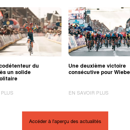
codétenteur du
Une deuxième victoire
ès un solide
consécutive pour Wieb
olitaire
|
|
 PLUS
EN SAVOIR PLUS
Pedersen
Une
codétenteur
deuxième
du
victoire
record
consécuti
Accéder à l'aperçu des actualités
après
pour