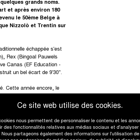
 quelques grands noms.
rt et après environ 180
 devenu le 50ème Belge à
que Nizzolò et Trentin sur
raditionnelle échappée s'est
h), Rex (Bingoal Pauwels
ave Canas (EF Education -
truit un bel écart de 9'30".
ré. Cette année encore, le
t divisé en plusieurs
(Deceuninck - Quick-Step),
Ce site web utilise des cookies.
ous), Trentin (UAE Team
(Groupama - FDJ), D. Van
cookies nous permettent de personnaliser le contenu et les anno
t le champion européen
rir des fonctionnalités relatives aux médias sociaux et d'analyser
c. Nous partageons également des informations sur l'utilisation de
le groupe de tête a vu son