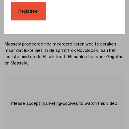
maken, waardoor de winnaar in de kopgroep zat. Grigolini,
Registreer
Novolodskii en Messely lieten hun medevluchters achter op
de Kemmelberg (Ossuaire) en het peloton kon niet meer
dichter komen dan 30 seconden. Het drietal mocht sprinten
voor de overwinning in Ieper.
Messely probeerde nog meerdere keren weg te geraken
maar dat lukte niet. In de sprint trok Novolodskii aan het
langste eind op de Rijselstraat. Hij haalde het voor Grigolini
en Messely.
Please
accept marketing-cookies
to watch this video.