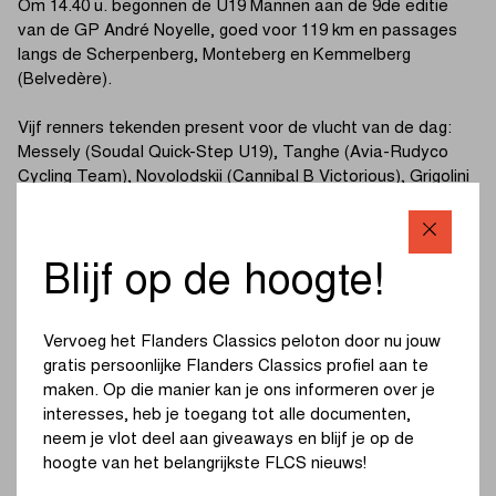
Om 14.40 u. begonnen de U19 Mannen aan de 9de editie
van de GP André Noyelle, goed voor 119 km en passages
langs de Scherpenberg, Monteberg en Kemmelberg
(Belvedère).
Vijf renners tekenden present voor de vlucht van de dag:
Messely (Soudal Quick-Step U19), Tanghe (Avia-Rudyco
Cycling Team), Novolodskii (Cannibal B Victorious), Grigolini
(Decathlon CMA GCM U19) en Alric Thouvenin (Groupama-
FDJ U19). De kopgroep wist ongeveer een minuut
voorsprong bij elkaar te fietsen.
Blijf op de hoogte!
Keppens (Jegg – Skil – DJR) en Delanghe (Van Moer
Logistics Cycling Team) plaatsten een aanval op de
Vervoeg het Flanders Classics peloton door nu jouw
Kemmelberg (Belvedère). Even later maakten ook Botha
gratis persoonlijke Flanders Classics profiel aan te
(Mix Hot Tubes Ineos Development), Bral (Wielerclub
maken. Op die manier kan je ons informeren over je
“Onder ons Parike” vzw) en Linde (Cannibal B Victorious) de
interesses, heb je toegang tot alle documenten,
sprong naar het duo, waarna ze met vijf de achtervolging
neem je vlot deel aan giveaways en blijf je op de
inzetten op de kopgroep.
hoogte van het belangrijkste FLCS nieuws!
Het vijftal slaagde er uiteindelijk niet in de aansluiting te