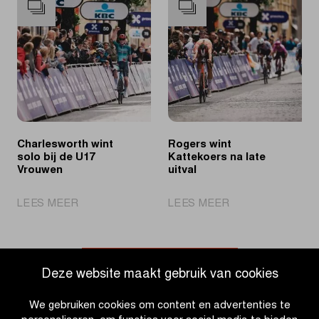
de
naar
overwinning
overwinning
bij
in
de
Katjeskoers
U19
Vrouwen
Charlesworth wint
Rogers wint
solo bij de U17
Kattekoers na late
Vrouwen
uitval
|
|
LEES MEER
LEES MEER
Charlesworth
Rogers
wint
wint
solo
Kattekoers
bij
na
Ga naar nieuwsoverzicht
Deze website maakt gebruik van cookies
de
late
U17
uitval
We gebruiken cookies om content en advertenties te
Vrouwen