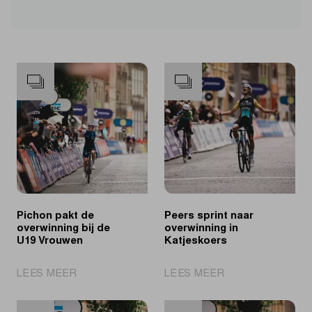
Pichon pakt de
Peers sprint naar
overwinning bij de
overwinning in
U19 Vrouwen
Katjeskoers
|
|
LEES MEER
LEES MEER
Pichon
Peers
pakt
sprint