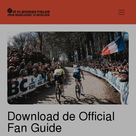
Official
Fan
Guide
In
Flanders
Fields
-
From
Download de Official
Middelkerke
Fan Guide