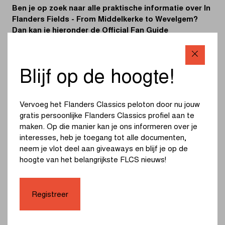
to
Ben je op zoek naar alle praktische informatie over In
Wevelgem
Flanders Fields - From Middelkerke to Wevelgem?
Dan kan je hieronder de Official Fan Guide
2026
downloaden. Daarin kan je de timetable en wegwijzer
raadplegen, maar lees je ook alles over mobiliteit en
de niet te missen ploegenvoorstellingen in
Blijf op de hoogte!
Middelkerke en Wevelgem. Sta voorbereid aan de
start!
Vervoeg het Flanders Classics peloton door nu jouw
In Flanders Fields - From Middelkerke to Wevelgem is
gratis persoonlijke Flanders Classics profiel aan te
onderdeel van Flanders Classics. Om de fanguide te
maken. Op die manier kan je ons informeren over je
downloaden moet je aangemeld zijn met jouw persoonlijk
interesses, heb je toegang tot alle documenten,
Flanders Classics profiel. Heb je nog geen FLCS profiel?
neem je vlot deel aan giveaways en blijf je op de
Dan kan je gratis eentje aanmaken. Meer info over jouw
hoogte van het belangrijkste FLCS nieuws!
persoonlijk Flanders Classics profiel kan je
hier
vinden.
Registreer
Download