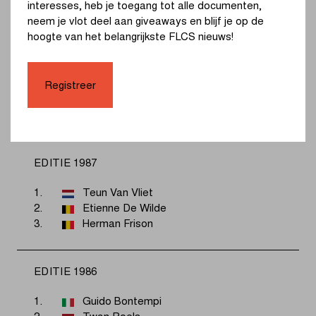
interesses, heb je toegang tot alle documenten,
3.
Rolf Sorensen
neem je vlot deel aan giveaways en blijf je op de
hoogte van het belangrijkste FLCS nieuws!
EDITIE 1988
1.
Sean Kelly
Registreer
2.
Gianno Bugno
3.
Ron Kiefel
EDITIE 1987
1.
Teun Van Vliet
2.
Etienne De Wilde
3.
Herman Frison
EDITIE 1986
1.
Guido Bontempi