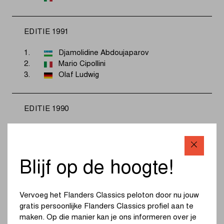
EDITIE 1991
1.
Djamolidine Abdoujaparov
2.
Mario Cipollini
3.
Olaf Ludwig
EDITIE 1990
1.
Herman Frison
2.
Johan Museeuw
3.
Franco Ballerini
Blijf op de hoogte!
EDITIE 1989
Vervoeg het Flanders Classics peloton door nu jouw
gratis persoonlijke Flanders Classics profiel aan te
1.
Gerrit Solleveld
maken. Op die manier kan je ons informeren over je
2.
Sean Yates