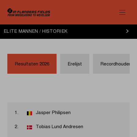
Elite
ELITE MANNEN / HISTORIEK
Mannen
historiek
Resultaten 2026
Erelijst
Recordhouders
1.
Jasper Philipsen
2.
Tobias Lund Andresen