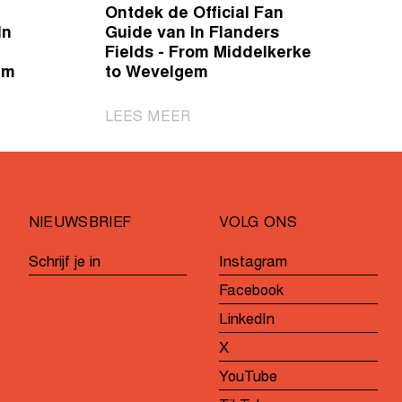
Ontdek de Official Fan
In
Guide van In Flanders
Fields - From Middelkerke
em
to Wevelgem
|
LEES MEER
Ontdek
de
Official
en
Fan
NIEUWSBRIEF
VOLG ONS
Guide
van
Schrijf je in
Instagram
In
Facebook
Flanders
Fields
LinkedIn
-
X
From
YouTube
Middelkerke