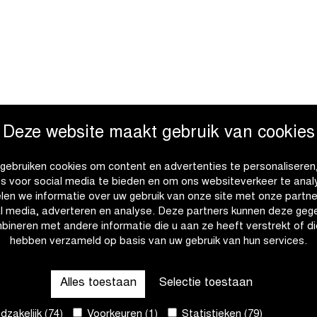
euw garant voor heel wat
Deze website maakt gebruik van cookies
die de Ronde van
nnaars in Omloop het
in Gent-Wevelgem In
gebruiken cookies om content en advertenties te personaliseren
es voor social media te bieden en om ons websiteverkeer te anal
 respectievelijk als Top
len we informatie over uw gebruik van onze site met onze partne
voorjaar. In onze
al media, adverteren en analyse. Deze partners kunnen deze geg
voordelen van
bineren met andere informatie die u aan ze heeft verstrekt of di
ontdekken.
hebben verzameld op basis van uw gebruik van hun services.
in te vullen:
Alles toestaan
Selectie toestaan
zakelijk (74)
Voorkeuren (1)
Statistieken (79)