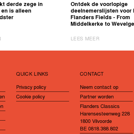
kt derde zege in
Ontdek de voorlopige
en is alleen
deelnemerslijsten voor 
dster
Flanders Fields - From
Middelkerke to Wevelg
|
|
R
LEES MEER
Wiebes
Ontdek
pakt
de
derde
voorlopige
zege
deelnemerslijst
QUICK LINKS
CONTACT
in
voor
Wevelgem
In
Privacy policy
Neem contact op
en
Flanders
en
Cookie policy
Partner worden
is
Fields
alleen
-
en
Flanders Classics
recordhoudster
From
Harensesteenweg 228
Middelkerke
1800 Vilvoorde
to
BE 0818.388.802