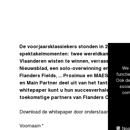
De voorjaarsklassiekers stonden in 2025 opni
spektakelmomenten: twee wereldkampioenen 
Vlaanderen wisten te winnen, verrassende wi
Nieuwsblad, een solo-overwinning en sprint 
We 
functi
Flanders Fields, ... Proximus en MAES maakten
Ook de
en Main Partner deel uit van het fantastische 
soci
whitepaper kunt u hun succesverhalen en de 
com
toekomstige partners van Flanders Classics 
Download de whitepaper door onderstaand formulier 
Voornaam
*
Nood