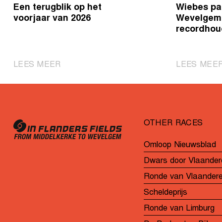
Een terugblik op het
Wiebes pa
voorjaar van 2026
Wevelgem 
recordhou
|
LEES MEER
LEES MEE
Een
terugblik
op
het
OTHER RACES
voorjaar
van
Omloop Nieuwsblad
2026
Dwars door Vlaander
Ronde van Vlaander
Scheldeprijs
Ronde van Limburg