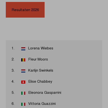
Resultaten 2026
1.
Lorena Wiebes
2.
Fleur Moors
3.
Karlijn Swinkels
4.
Elise Chabbey
5.
Eleonora Gasparrini
6.
Vittoria Guazzini