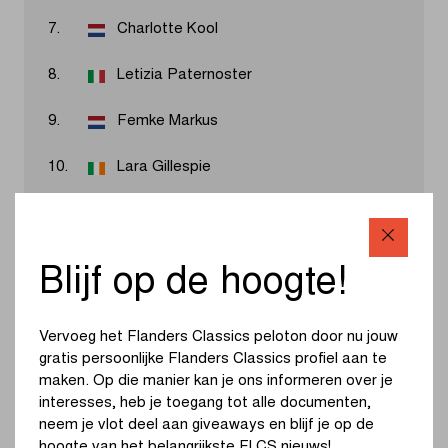
7.
Charlotte Kool
8.
Letizia Paternoster
9.
Femke Markus
10.
Lara Gillespie
Resultaten 2026
Blijf op de hoogte!
Lorena Wiebes was voor het derde jaar op rij de sterkste
in de sprint op de Vanackerestraat. De Nederlandse
Vervoeg het Flanders Classics peloton door nu jouw
versnelde zelf op de Kemmelberg en haalde het in een
gratis persoonlijke Flanders Classics profiel aan te
groepje van vijf van Fleur Moors en Karlijn Swinkels.
maken. Op die manier kan je ons informeren over je
interesses, heb je toegang tot alle documenten,
neem je vlot deel aan giveaways en blijf je op de
Bekijk de volledige uitslag
hoogte van het belangrijkste FLCS nieuws!