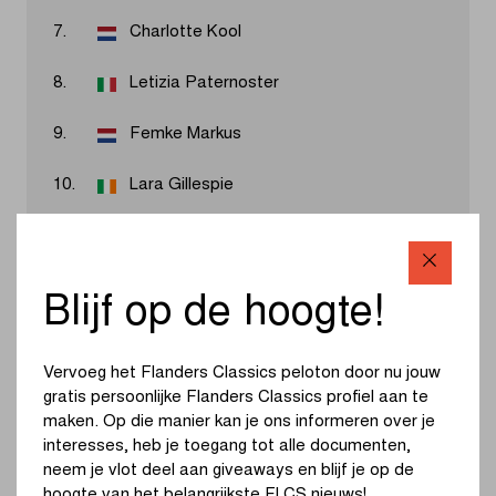
7.
Charlotte Kool
8.
Letizia Paternoster
9.
Femke Markus
10.
Lara Gillespie
Resultaten 2026
Blijf op de hoogte!
Lorena Wiebes was voor het derde jaar op rij de sterkste
in de sprint op de Vanackerestraat. De Nederlandse
Vervoeg het Flanders Classics peloton door nu jouw
versnelde zelf op de Kemmelberg en haalde het in een
gratis persoonlijke Flanders Classics profiel aan te
groepje van vijf van Fleur Moors en Karlijn Swinkels.
maken. Op die manier kan je ons informeren over je
interesses, heb je toegang tot alle documenten,
neem je vlot deel aan giveaways en blijf je op de
Bekijk de volledige uitslag
hoogte van het belangrijkste FLCS nieuws!