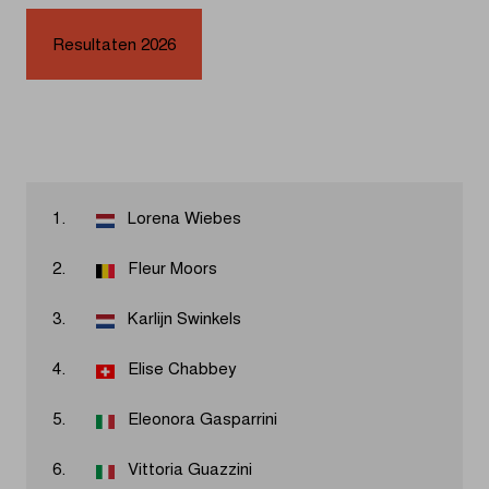
Resultaten 2026
1.
Lorena Wiebes
2.
Fleur Moors
3.
Karlijn Swinkels
4.
Elise Chabbey
5.
Eleonora Gasparrini
6.
Vittoria Guazzini