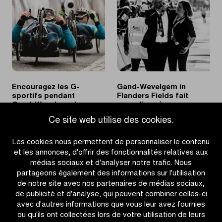
record
Pogačar
après
au
un
départ
solide
pour
effort
la
en
première
solitaire
fois
Encouragez les G-
Gand-Wevelgem in
sportifs pendant
Flanders Fields fait
Gand-Wevelgem In
ses adieux à
Flanders Fields
Bernard Langedock
Ce site web utilise des cookies.
|
|
EN SAVOIR PLUS
EN SAVOIR PLUS
Les cookies nous permettent de personnaliser le contenu
Encouragez
Gand-
et les annonces, d'offrir des fonctionnalités relatives aux
les
Wevelgem
médias sociaux et d'analyser notre trafic. Nous
G-
in
partageons également des informations sur l'utilisation
sportifs
Flanders
de notre site avec nos partenaires de médias sociaux,
pendant
Fields
de publicité et d'analyse, qui peuvent combiner celles-ci
Gand-
fait
avec d'autres informations que vous leur avez fournies
Wevelgem
ses
ou qu'ils ont collectées lors de votre utilisation de leurs