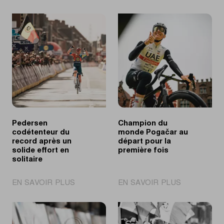
Pedersen
Champion du
codétenteur du
monde Pogačar au
record après un
départ pour la
solide effort en
première fois
solitaire
|
|
EN SAVOIR PLUS
EN SAVOIR PLUS
Pedersen
Champion
codétenteur
du
du
monde