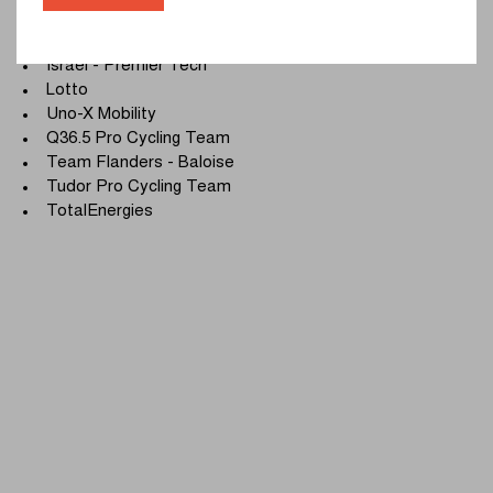
UCI ProTeams
Israel - Premier Tech
Lotto
Uno-X Mobility
Q36.5 Pro Cycling Team
Team Flanders - Baloise
Tudor Pro Cycling Team
TotalEnergies