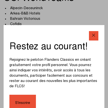
Alpecin-Deceuninck
Arkea-B&B Hotels
Bahrain Victorious
Cofidis
Decathlon AG2R La Mondiale Team
EF Education - EasyPost
Groupama-FDJ
Restez au courant!
INEOS Grenadiers
Intermarché - Wanty
Lidl-Trek
Rejoignez le peloton Flanders Classics en créant
Movistar Team
gratuitement votre profil personnel. Vous pourrez
Red Bull - BORA - hansgrohe
ainsi indiquer vos intérêts, avoir accès à tous les
Soudal Quick-Step
documents, participer facilement aux concours et
Team Jayco AlUla
rester au courant des nouvelles les plus importantes
Team Picnic PostNL
de FLCS!
Team Visma | Lease a Bike
UAE Team Emirates
XDS Astana Team
S'inscrire