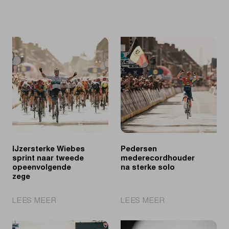
IJzersterke Wiebes
Pedersen
sprint naar tweede
mederecordhouder
opeenvolgende
na sterke solo
zege
|
|
LEES MEER
LEES MEER
IJzersterke
Pedersen
Wiebes
mederecordhoude