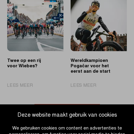
sprint
na
naar
sterke
tweede
solo
opeenvolgende
zege
Twee op een rij
Wereldkampioen
voor Wiebes?
Pogačar voor het
eerst aan de start
|
|
LEES MEER
LEES MEER
Twee
Wereldkampioen
op
Pogačar
een
voor
rij
het
Ga naar nieuwsoverzicht
Deze website maakt gebruik van cookies
voor
eerst
Wiebes?
aan
We gebruiken cookies om content en advertenties te
de