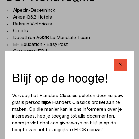
Alpecin-Deceuninck
Arkea-B&B Hotels
Bahrain Victorious
Cofidis
Decathlon AG2R La Mondiale Team
EF Education - EasyPost
Groupama-FDJ
INEOS Grenadiers
Intermarché - Wanty
Lidl-Trek
Blijf op de hoogte!
Movistar Team
Red Bull - BORA - hansgrohe
Soudal Quick-Step
Vervoeg het Flanders Classics peloton door nu jouw
Team Jayco AlUla
gratis persoonlijke Flanders Classics profiel aan te
Team Picnic PostNL
maken. Op die manier kan je ons informeren over je
Team Visma | Lease a Bike
interesses, heb je toegang tot alle documenten,
UAE Team Emirates
neem je vlot deel aan giveaways en blijf je op de
XDS Astana Team
hoogte van het belangrijkste FLCS nieuws!