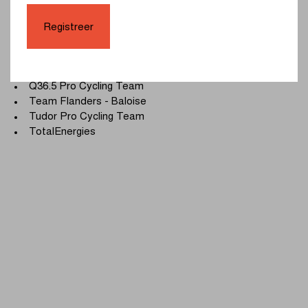
UCI ProTeams
Registreer
Israel - Premier Tech
Lotto
Uno-X Mobility
Q36.5 Pro Cycling Team
Team Flanders - Baloise
Tudor Pro Cycling Team
TotalEnergies