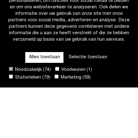
personaliseren, om functies voor social media te bieden
start
en om ons websiteverkeer te analyseren. Ook delen we
informatie over uw gebruik van onze site met onze
partners voor social media, adverteren en analyse. Deze
partners kunnen deze gegevens combineren met andere
informatie die u aan ze heeft verstrekt of die ze hebben
verzameld op basis van uw gebruik van hun services.
OTHER RACES
Alles toestaan
Selectie toestaan
QUICK LINKS
Noodzakelijk (74)
Voorkeuren (1)
Statistieken (79)
Marketing (59)
CONTACT
NIEUWSBRIEF
VOLG ONS