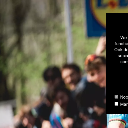
We 
functi
Ook de
soci
com
Nood
Mark