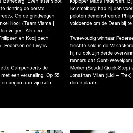
e Baneberg. Even later sloot
koploper Mads Pedersen. Bij
te richting de eerste
Kemmelberg had hij een voor
reets. Op de grindwegen
peloton demonstreerde Phili
nkel Kooij (Team Visma |
voldoende om de Deen bij te
den volgen. Als een
hilipsen en Kooij pech.
Tweevoudig winnaar Pedersen 
dde. Pedersen en Livyns
finishte solo in de Vanacker
hij nu ook zijn derde overwi
renners dat Gent-Wevelgem I
zette Campenaerts de
Merlier (Soudal Quick-Step) w
met een versnelling. Op 55
Jonathan Milan (Lidl – Trek) 
 en begon aan zijn solo
derde plaats.