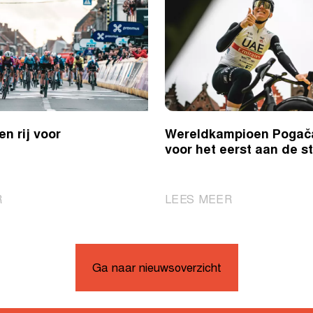
n rij voor
Wereldkampioen Pogač
voor het eerst aan de st
|
|
R
LEES MEER
Twee
Wereldkampioe
op
Pogačar
een
voor
rij
het
Ga naar nieuwsoverzicht
voor
eerst
Wiebes?
aan