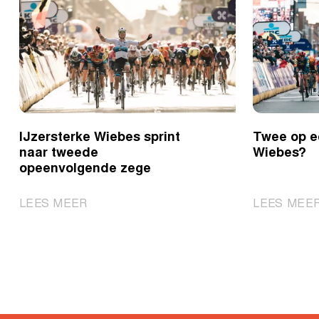
IJzersterke Wiebes sprint
Twee op ee
naar tweede
Wiebes?
opeenvolgende zege
|
LEES MEER
LEES MEE
IJzersterke
Wiebes
sprint
naar
tweede
opeenvolgende