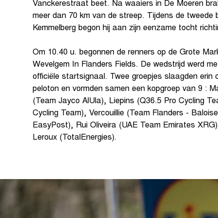
Vanckerestraat beet. Na waaiers in De Moeren brak 
meer dan 70 km van de streep. Tijdens de tweede 
Kemmelberg begon hij aan zijn eenzame tocht ric
Om 10.40 u. begonnen de renners op de Grote Mark
Wevelgem In Flanders Fields. De wedstrijd werd m
officiële startsignaal. Twee groepjes slaagden erin 
peloton en vormden samen een kopgroep van 9 : Mais
(Team Jayco AlUla), Liepins (Q36.5 Pro Cycling Te
Cycling Team), Vercouillie (Team Flanders - Balois
EasyPost), Rui Oliveira (UAE Team Emirates XRG),
Leroux (TotalEnergies).