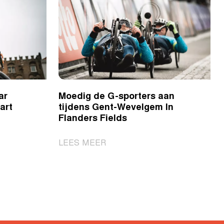
ar
Moedig de G-sporters aan
art
tijdens Gent-Wevelgem In
Flanders Fields
|
LEES MEER
n
Moedig
de
G-
sporters
aan
tijdens