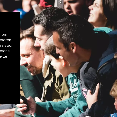
, om
yseren.
rs voor
evens
e ze