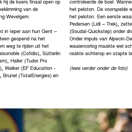
hij de koers finaal open op
controleerde de boel. Wanne
beklimming van de
het peloton. De voorspelde w
hting Wevelgem.
het peloton. Een eerste waai
Pedersen (Lidl – Trek), zette
(Soudal-Quickstep) onder dru
t in Ieper aan hun Gent –
Onder impuls van Alpecin-De
eteen geopend na het
waaieroorlog maakte wel sc
om weg te rijden uit het
raakte achterop en stapte l
onoble (Cofidis), Sütterlin
am), Haller (Tudor Pro
e), Walker (EF Education -
(lees verder onder de foto)
 Brunel (TotalEnergies) en