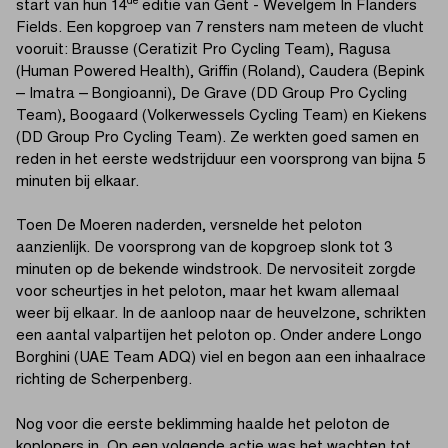
de
start van hun 14
editie van Gent - Wevelgem In Flanders
Fields. Een kopgroep van 7 rensters nam meteen de vlucht
vooruit: Brausse (Ceratizit Pro Cycling Team), Ragusa
(Human Powered Health), Griffin (Roland), Caudera (Bepink
– Imatra – Bongioanni), De Grave (DD Group Pro Cycling
Team), Boogaard (Volkerwessels Cycling Team) en Kiekens
(DD Group Pro Cycling Team). Ze werkten goed samen en
reden in het eerste wedstrijduur een voorsprong van bijna 5
minuten bij elkaar.
Toen De Moeren naderden, versnelde het peloton
aanzienlijk. De voorsprong van de kopgroep slonk tot 3
minuten op de bekende windstrook. De nervositeit zorgde
voor scheurtjes in het peloton, maar het kwam allemaal
weer bij elkaar. In de aanloop naar de heuvelzone, schrikten
een aantal valpartijen het peloton op. Onder andere Longo
Borghini (UAE Team ADQ) viel en begon aan een inhaalrace
richting de Scherpenberg.
Nog voor die eerste beklimming haalde het peloton de
koplopers in. Op een volgende actie was het wachten tot