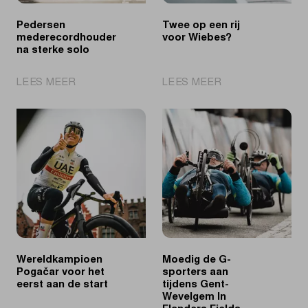
Pedersen
Twee op een rij
mederecordhouder
voor Wiebes?
na sterke solo
|
|
LEES MEER
LEES MEER
Pedersen
Twee
mederecordhouder
op
na
een
sterke
rij
solo
voor
Wiebes?
Wereldkampioen
Moedig de G-
Pogačar voor het
sporters aan
eerst aan de start
tijdens Gent-
Wevelgem In