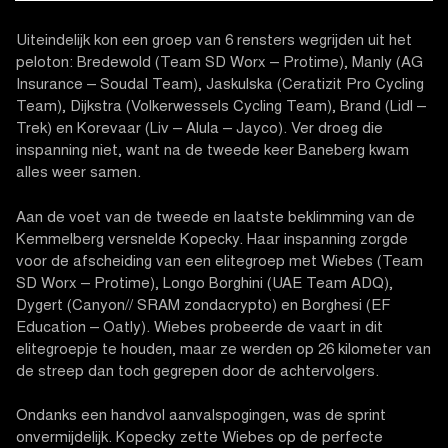
Uiteindelijk kon een groep van 6 rensters wegrijden uit het
peloton: Bredewold (Team SD Worx – Protime), Manly (AG
Insurance – Soudal Team), Jaskulska (Ceratizit Pro Cycling
Team), Dijkstra (Volkerwessels Cycling Team), Brand (Lidl –
Trek) en Korevaar (Liv – Alula – Jayco). Ver droeg die
inspanning niet, want na de tweede keer Baneberg kwam
alles weer samen.
Aan de voet van de tweede en laatste beklimming van de
Kemmelberg versnelde Kopecky. Haar inspanning zorgde
voor de afscheiding van een elitegroep met Wiebes (Team
SD Worx – Protime), Longo Borghini (UAE Team ADQ),
Dygert (Canyon// SRAM zondacrypto) en Borghesi (EF
Education – Oatly). Wiebes probeerde de vaart in dit
elitegroepje te houden, maar ze werden op 26 kilometer van
de streep dan toch gegrepen door de achtervolgers.
Ondanks een handvol aanvalspogingen, was de sprint
onvermijdelijk. Kopecky zette Wiebes op de perfecte