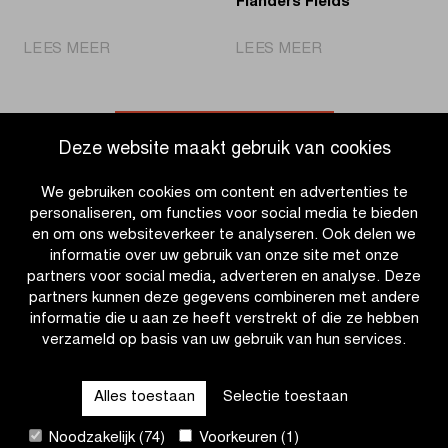
Flanders Fields
|
|
LEES MEER
LEES MEER
Wereldkampioen
Moedig
Pogačar
de
voor
G-
het
sporters
Ga naar nieuwsoverzicht
Deze website maakt gebruik van cookies
eerst
aan
aan
tijdens
We gebruiken cookies om content en advertenties te
de
Gent-
personaliseren, om functies voor social media te bieden
start
Wevelgem
en om ons websiteverkeer te analyseren. Ook delen we
In
informatie over uw gebruik van onze site met onze
Flanders
partners voor social media, adverteren en analyse. Deze
Fields
partners kunnen deze gegevens combineren met andere
informatie die u aan ze heeft verstrekt of die ze hebben
verzameld op basis van uw gebruik van hun services.
OTHER RACES
Alles toestaan
Selectie toestaan
QUICK LINKS
Noodzakelijk (74)
Voorkeuren (1)