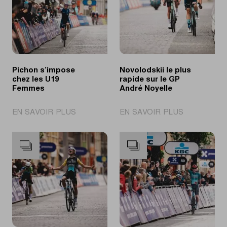
Pichon s’impose
Novolodskii le plus
chez les U19
rapide sur le GP
Femmes
André Noyelle
|
|
EN SAVOIR PLUS
EN SAVOIR PLUS
Pichon
Novolodskii
s’impose
le
chez
plus
les
rapide
U19
sur
Femmes
le
GP
André
Noyelle