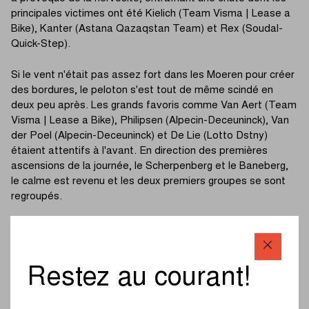
principales victimes ont été Kielich (Team Visma | Lease a
Bike), Kanter (Astana Qazaqstan Team) et Rex (Soudal-
Quick-Step).
Si le vent n'était pas assez fort dans les Moeren pour créer
des bordures, le peloton s'est tout de même scindé en
deux peu après. Les grands favoris comme Van Aert (Team
Visma | Lease a Bike), Philipsen (Alpecin-Deceuninck), Van
der Poel (Alpecin-Deceuninck) et De Lie (Lotto Dstny)
étaient attentifs à l'avant. En direction des premières
ascensions de la journée, le Scherpenberg et le Baneberg,
le calme est revenu et les deux premiers groupes se sont
regroupés.
À l'approche des Plugstreets, l'avance des sept rescapés
de l'échappée était de 40 secondes. Sur le premier secteur
non goudronné, Stuyven (Lidl-Trek) a testé ses jambes,
Restez au courant!
mais aucune cassure majeure n'a été signalée.
(Lisez la
suite sous la photo)