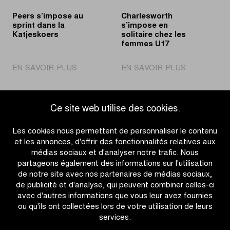
Peers s’impose au
Charlesworth
sprint dans la
s’impose en
Katjeskoers
solitaire chez les
femmes U17
|
|
EN SAVOIR PLUS
EN SAVOIR PLUS
Peers
Charleswort
s’impose
s’impose
au
en
Ce site web utilise des cookies.
sprint
solitaire
Accéder à l'aperçu des actualités
dans
chez
Les cookies nous permettent de personnaliser le contenu
la
les
et les annonces, d'offrir des fonctionnalités relatives aux
Katjeskoers
femmes
médias sociaux et d'analyser notre trafic. Nous
U17
partageons également des informations sur l'utilisation
de notre site avec nos partenaires de médias sociaux,
de publicité et d'analyse, qui peuvent combiner celles-ci
avec d'autres informations que vous leur avez fournies
ou qu'ils ont collectées lors de votre utilisation de leurs
services.
OTHER RACES