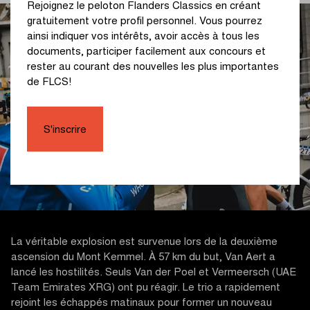
Rejoignez le peloton Flanders Classics en créant
gratuitement votre profil personnel. Vous pourrez
ainsi indiquer vos intérêts, avoir accès à tous les
documents, participer facilement aux concours et
rester au courant des nouvelles les plus importantes
de FLCS!
S'inscrire
La véritable explosion est survenue lors de la deuxième
ascension du Mont Kemmel. À 57 km du but, Van Aert a
lancé les hostilités. Seuls Van der Poel et Vermeersch (UAE
Team Emirates XRG) ont pu réagir. Le trio a rapidement
rejoint les échappés matinaux pour former un nouveau