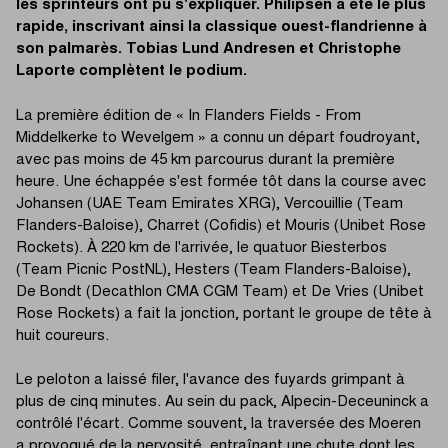
les sprinteurs ont pu s'expliquer. Philipsen a été le plus
rapide, inscrivant ainsi la classique ouest-flandrienne à
son palmarès. Tobias Lund Andresen et Christophe
Laporte complètent le podium.
La première édition de « In Flanders Fields - From
Middelkerke to Wevelgem » a connu un départ foudroyant,
avec pas moins de 45 km parcourus durant la première
heure. Une échappée s'est formée tôt dans la course avec
Johansen (UAE Team Emirates XRG), Vercouillie (Team
Flanders-Baloise), Charret (Cofidis) et Mouris (Unibet Rose
Rockets). À 220 km de l'arrivée, le quatuor Biesterbos
(Team Picnic PostNL), Hesters (Team Flanders-Baloise),
De Bondt (Decathlon CMA CGM Team) et De Vries (Unibet
Rose Rockets) a fait la jonction, portant le groupe de tête à
huit coureurs.
Le peloton a laissé filer, l'avance des fuyards grimpant à
plus de cinq minutes. Au sein du pack, Alpecin-Deceuninck a
contrôlé l'écart. Comme souvent, la traversée des Moeren
a provoqué de la nervosité, entraînant une chute dont les