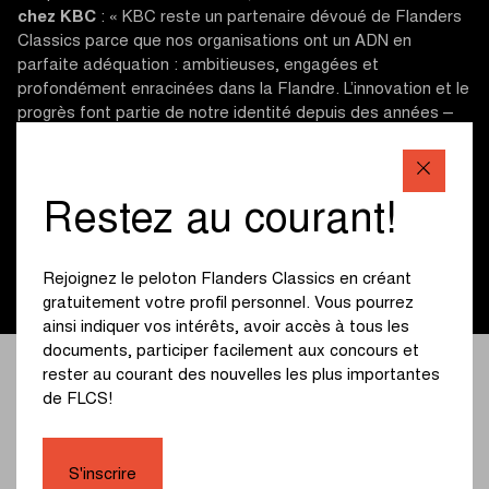
chez KBC
: « KBC reste un partenaire dévoué de Flanders
Classics parce que nos organisations ont un ADN en
parfaite adéquation : ambitieuses, engagées et
profondément enracinées dans la Flandre. L’innovation et le
progrès font partie de notre identité depuis des années –
de la même façon que cette course repousse les limites à
chaque édition et contribue à façonner l’avenir du cyclisme.
Nous sommes donc fiers de veiller ensemble à ce que les
Restez au courant!
plus grandes classiques cyclistes, dont le Tour des
Flandres est le point d’orgue absolu, puissent continuer à
briller sur nos routes flamandes pendant les trois
Rejoignez le peloton Flanders Classics en créant
prochaines années grâce à notre soutien. »
gratuitement votre profil personnel. Vous pourrez
ainsi indiquer vos intérêts, avoir accès à tous les
documents, participer facilement aux concours et
Si nous pouvons, en
rester au courant des nouvelles les plus importantes
de FLCS!
tant qu’entreprise et
organisateur, continuer
S'inscrire