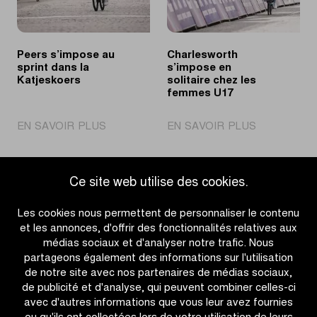
Noyelle
Peers s’impose au
Charlesworth
sprint dans la
s’impose en
Katjeskoers
solitaire chez les
femmes U17
|
|
EN SAVOIR PLUS
EN SAVOIR PLUS
Peers
Charleswort
s’impose
s’impose
au
en
Ce site web utilise des cookies.
sprint
solitaire
Accéder à l'aperçu des actualités
dans
chez
Les cookies nous permettent de personnaliser le contenu
la
les
et les annonces, d'offrir des fonctionnalités relatives aux
Katjeskoers
femmes
médias sociaux et d'analyser notre trafic. Nous
U17
partageons également des informations sur l'utilisation
de notre site avec nos partenaires de médias sociaux,
de publicité et d'analyse, qui peuvent combiner celles-ci
avec d'autres informations que vous leur avez fournies