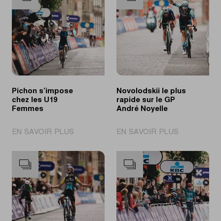
Pichon s’impose
Novolodskii le plus
chez les U19
rapide sur le GP
Femmes
André Noyelle
|
|
EN SAVOIR PLUS
EN SAVOIR PLUS
Pichon
Novolodskii
s’impose
le
chez
plus
les
rapide
U19
sur
Femmes
le
GP
André