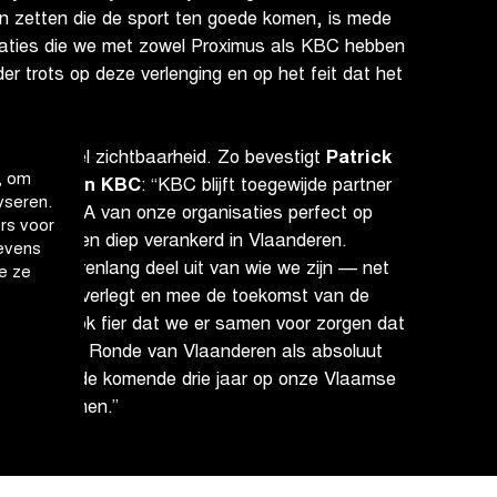
en zetten die de sport ten goede komen, is mede
elaties die we met zowel Proximus als KBC hebben
er trots op deze verlenging en op het feit dat het
jds is.”
 dan enkel zichtbaarheid. Zo bevestigt
Patrick
, om
nicatie van KBC
: “KBC blijft toegewijde partner
yseren.
at het DNA van onze organisaties perfect op
rs voor
, gedreven en diep verankerd in Vlaanderen.
evens
aken al jarenlang deel uit van wie we zijn — net
e ze
ie grenzen verlegt en mee de toekomst van de
zijn dan ook fier dat we er samen voor zorgen dat
ers, met de Ronde van Vlaanderen als absoluut
steun ook de komende drie jaar op onze Vlaamse
kunnen komen.”