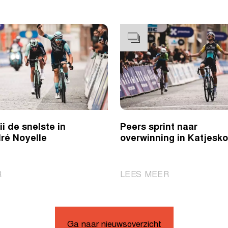
i de snelste in
Peers sprint naar
ré Noyelle
overwinning in Katjesk
|
|
R
LEES MEER
Novolodskii
Peers
de
sprint
snelste
naar
in
overwinning
Ga naar nieuwsoverzicht