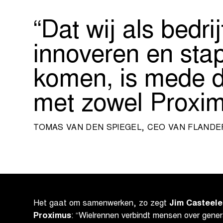
Dat wij als bedri
innoveren en sta
komen, is mede da
met zowel Proxi
TOMAS VAN DEN SPIEGEL, CEO VAN FLANDE
Het gaat om samenwerken, zo zegt
Jim Casteele
Proximus
: “Wielrennen verbindt mensen over gener