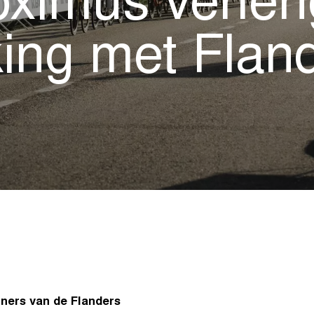
ximus verle
ng met Flan
tners van de Flanders