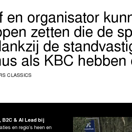
jf en organisator kun
ppen zetten die de s
nkzij de standvastig
mus als KBC hebbe
RS CLASSICS
, B2C & AI Lead bij
aties en regio’s heen en