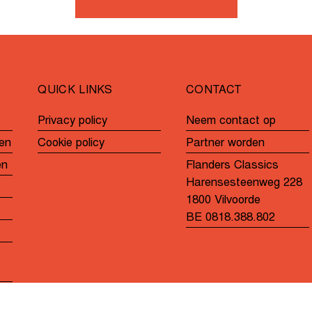
de
in
GP
Katjeskoers
André
Noyelle
QUICK LINKS
CONTACT
Privacy policy
Neem contact op
en
Cookie policy
Partner worden
en
Flanders Classics
Harensesteenweg 228
1800 Vilvoorde
BE 0818.388.802