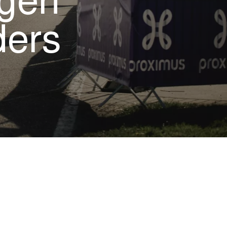
ngen
ders