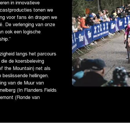
eren in innovatieve
dcastproducties tonen we
ing voor fans én dragen we
ië. De verlenging van onze
an ook een logische
hip.”
zigheid langs het parcours
 die de koersbeleving
f the Mountain) net als
p beslissende hellingen.
mming van de Muur van
lberg (In Flanders Fields
remont (Ronde van