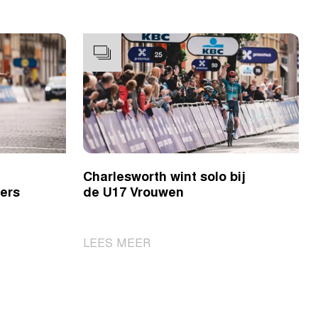
Charlesworth wint solo bij
oers
de U17 Vrouwen
|
LEES MEER
Charlesworth
wint
solo
bij