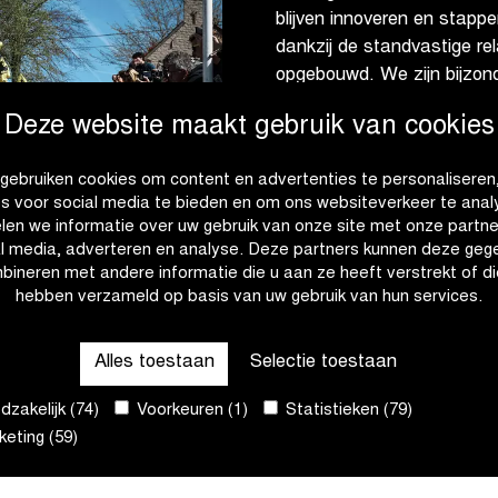
blijven innoveren en stapp
dankzij de standvastige r
opgebouwd. We zijn bijzond
vertrouwen duidelijk wederzi
Deze website maakt gebruik van cookies
Partnerships gaan om meer
gebruiken cookies om content en advertenties te personaliseren
Kindt, directeur Commu
es voor social media te bieden en om ons websiteverkeer te anal
van Flanders Classics omd
len we informatie over uw gebruik van onze site met onze partne
elkaar aansluit: ambitieus
al media, adverteren en analyse. Deze partners kunnen deze geg
Innovatie en vooruitgang m
bineren met andere informatie die u aan ze heeft verstrekt of di
hebben verzameld op basis van uw gebruik van hun services.
zoals deze koers elke edit
wielersport vormgeeft. We 
de grootste wielerklassiek
Alles toestaan
Selectie toestaan
hoogtepunt, dankzij onze 
wegen tot hun volle recht 
zakelijk (74)
Voorkeuren (1)
Statistieken (79)
eting (59)