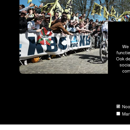
We 
functi
Ook de
soci
com
Nood
Mark