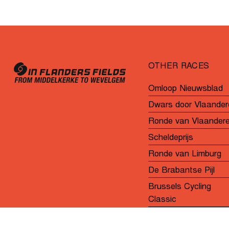
bij
de
U19
Vrouwen
OTHER RACES
Omloop Nieuwsblad
Dwars door Vlaander
Ronde van Vlaander
Scheldeprijs
Ronde van Limburg
De Brabantse Pijl
Brussels Cycling
Classic