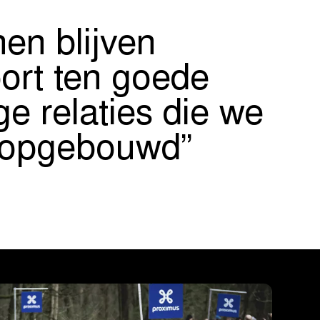
nen blijven
port ten goede
e relaties die we
n opgebouwd