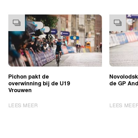
Pichon pakt de
Novolodski
overwinning bij de U19
de GP And
Vrouwen
|
LEES MEER
LEES MEE
Pichon
pakt
de
overwinning