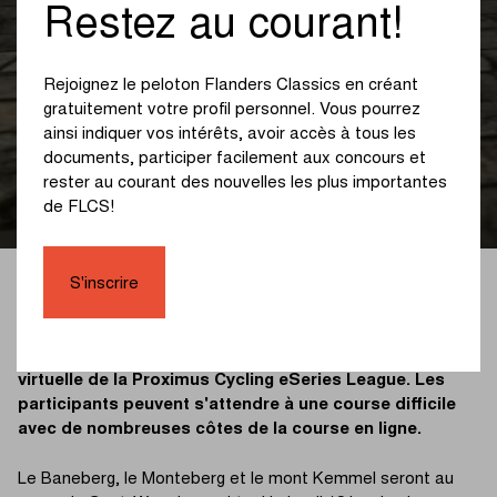
Restez au courant!
NOUVELLES
Le mont Kemmel, point
Rejoignez le peloton Flanders Classics en créant
d’orgue du Gand-
gratuitement votre profil personnel. Vous pourrez
ainsi indiquer vos intérêts, avoir accès à tous les
Wevelgem virtuel
documents, participer facilement aux concours et
rester au courant des nouvelles les plus importantes
de FLCS!
S'inscrire
VIRTUAL 07/01/2023
Gand-Wevelgem sera la deuxième classique printanière
virtuelle de la Proximus Cycling eSeries League. Les
participants peuvent s'attendre à une course difficile
avec de nombreuses côtes de la course en ligne.
Le Baneberg, le Monteberg et le mont Kemmel seront au