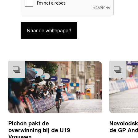
Naar de whitepaper!
Pichon pakt de
Novolodski
overwinning bij de U19
de GP And
Vrouwen