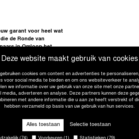
euw garant voor heel wat
die de Ronde van
nnaars in Omloop het
in Gent-Wevelgem In
Deze website maakt gebruik van cookies
 respectievelijk als Top
voorjaar. In onze
gebruiken cookies om content en advertenties te personaliseren
voordelen van
es voor social media te bieden en om ons websiteverkeer te anal
ontdekken.
len we informatie over uw gebruik van onze site met onze partne
al media, adverteren en analyse. Deze partners kunnen deze geg
bineren met andere informatie die u aan ze heeft verstrekt of di
in te vullen:
hebben verzameld op basis van uw gebruik van hun services.
Alles toestaan
Selectie toestaan
zakelijk (74)
Voorkeuren (1)
Statistieken (79)