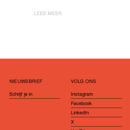
|
LEES MEER
Charlesworth
wint
solo
bij
de
U17
Vrouwen
NIEUWSBRIEF
VOLG ONS
Schrijf je in
Instagram
Facebook
LinkedIn
X