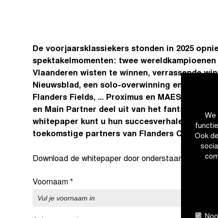
De voorjaarsklassiekers stonden in 2025 opni
spektakelmomenten: twee wereldkampioenen 
Vlaanderen wisten te winnen, verrassende wi
Nieuwsblad, een solo-overwinning en sprint 
Flanders Fields, ... Proximus en MAES maakten
en Main Partner deel uit van het fantastische 
We 
whitepaper kunt u hun succesverhalen en de 
functi
toekomstige partners van Flanders Classics 
Ook de
soci
com
Download de whitepaper door onderstaand formulier 
Voornaam
*
Nood