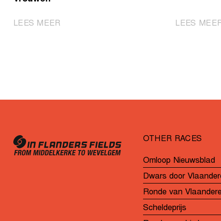
|
LEES MEER
LEES MEE
Pichon
pakt
de
overwinning
bij
de
U19
Vrouwen
OTHER RACES
Omloop Nieuwsblad
Dwars door Vlaander
Ronde van Vlaander
Scheldeprijs