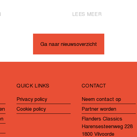
|
|
R
LEES MEER
Novolodskii
Peers
de
sprint
snelste
naar
in
overwinning
Ga naar nieuwsoverzicht
de
in
GP
Katjeskoers
André
Noyelle
QUICK LINKS
CONTACT
Privacy policy
Neem contact op
en
Cookie policy
Partner worden
en
Flanders Classics
Harensesteenweg 228
1800 Vilvoorde