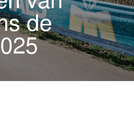
en van
ns de
2025