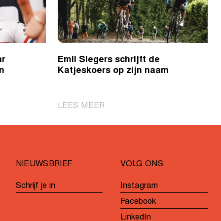
ar
Emil Siegers schrijft de
n
Katjeskoers op zijn naam
|
LEES MEER
Emil
Siegers
schrijft
de
NIEUWSBRIEF
VOLG ONS
Katjeskoers
op
Schrijf je in
Instagram
zijn
Facebook
naam
LinkedIn