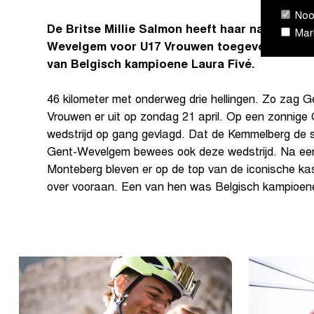
Nood
De Britse Millie Salmon heeft haar naam aan d
Mark
Wevelgem voor U17 Vrouwen toegevoegd. Ze ha
van Belgisch kampioene Laura Fivé.
46 kilometer met onderweg drie hellingen. Zo zag
Vrouwen er uit op zondag 21 april. Op een zonnige 
wedstrijd op gang gevlagd. Dat de Kemmelberg de sch
Gent-Wevelgem bewees ook deze wedstrijd. Na een 
Monteberg bleven er op de top van de iconische kass
over vooraan. Een van hen was Belgisch kampioene