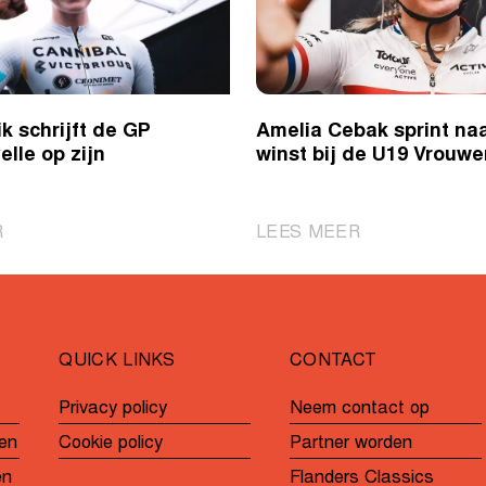
ik schrijft de GP
Amelia Cebak sprint na
lle op zijn
winst bij de U19 Vrouwe
|
|
R
LEES MEER
Oliver
Amelia
Mätik
Cebak
schrijft
sprint
de
naar
QUICK LINKS
CONTACT
GP
winst
André
bij
Privacy policy
Neem contact op
Noyelle
de
en
Cookie policy
Partner worden
op
U19
zijn
Vrouwen
en
Flanders Classics