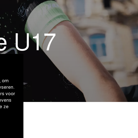
de U17
, om
yseren.
rs voor
evens
e ze