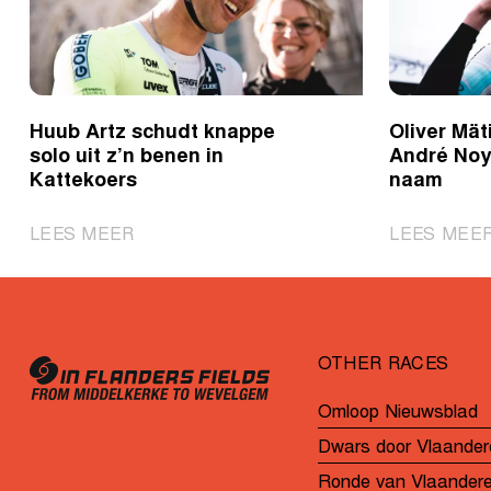
Huub Artz schudt knappe
Oliver Mät
solo uit z’n benen in
André Noye
Kattekoers
naam
|
LEES MEER
LEES MEE
Huub
Artz
schudt
knappe
OTHER RACES
solo
uit
Omloop Nieuwsblad
z’n
Dwars door Vlaander
benen
in
Ronde van Vlaander