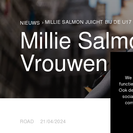
MILLIE SALMON JUICHT BIJ DE U1
NIEUWS
Millie Salm
Vrouwen
We 
functi
Ook de
soci
com
ROAD 21/04/2024