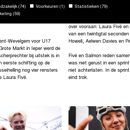
zakelijk (74)
Voorkeuren (1)
Statistieken (79)
e erelijst van Gent-
Het kwartet werd enkele kil
eting (59)
alde het in een sprint
een van de leidsters. Op 17 
over vooraan: Laura Fivé en
van een twintigtal seconden
Howell, Aelwen Davies en P
 Gent-Wevelgem voor U17
Grote Markt in Ieper werd de
erprechter bij uitstek is in
Fivé en Salmon reden same
eerste schifting op de
was niet gerust in een sprin
eihelling nog vier rensters
niet achterlaten. In de sprin
 Laura Fivé.
eind trok.