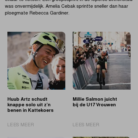
was onvermijdelijk. Amelia Cebak sprintte sneller dan haar
ploegmate Rebecca Gardiner.
Huub Artz schudt
Millie Salmon juicht
knappe solo uit z’n
bij de U17 Vrouwen
benen in Kattekoers
|
|
LEES MEER
LEES MEER
Huub
Millie
Artz
Salmon