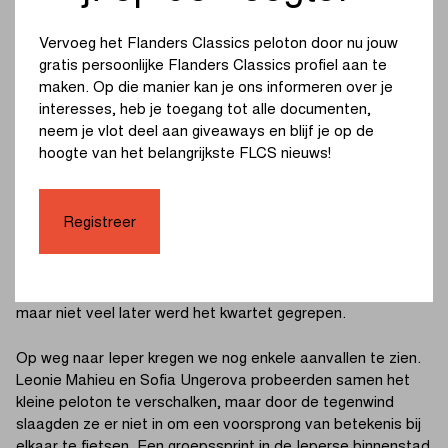
de U19 Vrouwen al snel in meerdere groepen. De Ierse Lucy
Benezet Minns reed een lange tijd alleen voorop met een
Vervoeg het Flanders Classics peloton door nu jouw
voorsprong van zo’n halve minuut. Op de laatste beklimming
gratis persoonlijke Flanders Classics profiel aan te
van de Kemmelberg kreeg ze het gezelschap van Imogen
maken. Op die manier kan je ons informeren over je
Wolff, die vooraf getipt werd als één van de topfavorietes.
interesses, heb je toegang tot alle documenten,
neem je vlot deel aan giveaways en blijf je op de
Wolff voelde zich duidelijk goed. Minns, die al heel wat
hoogte van het belangrijkste FLCS nieuws!
krachten verspeeld had tijdens haar solo, moest na de
Kemmelberg de rol lossen voorin. Met de wind in het nadeel
begon Wolff aan een avontuur van 22 kilometer. Achter haar
Registreer
vormde zich een achtervolgende groep van drie rensters:
Chladonova, Minns en Ungerova. Met nog 16 kilometer te
gaan kwam het trio aansluiten voorin. De vier verdedigden
een voorsprong van 11 seconden op een uitgedund peloton,
maar niet veel later werd het kwartet gegrepen.
Op weg naar Ieper kregen we nog enkele aanvallen te zien.
Leonie Mahieu en Sofia Ungerova probeerden samen het
kleine peloton te verschalken, maar door de tegenwind
slaagden ze er niet in om een voorsprong van betekenis bij
elkaar te fietsen. Een groepssprint in de Ieperse binnenstad