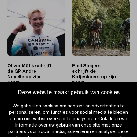
schudt
juicht
knappe
bij
solo
de
uit
U17
z’n
Vrouwen
benen
in
Kattekoers
Oliver Mätik schrijft
Emil Siegers
de GP André
schrijft de
Noyelle op zijn
Katjeskoers op zijn
naam
naam
Deze website maakt gebruik van cookies
|
|
LEES MEER
LEES MEER
Oliver
Emil
We gebruiken cookies om content en advertenties te
Mätik
Siegers
personaliseren, om functies voor social media te bieden
schrijft
schrijft
en om ons websiteverkeer te analyseren. Ook delen we
de
de
informatie over uw gebruik van onze site met onze
GP
Katjeskoers
partners voor social media, adverteren en analyse. Deze
André
op