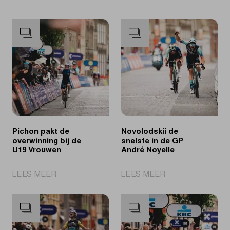
Pichon pakt de
Novolodskii de
overwinning bij de
snelste in de GP
U19 Vrouwen
André Noyelle
|
|
LEES MEER
LEES MEER
Pichon
Novolodskii
pakt
de
de
snelste
overwinning
in
bij
de