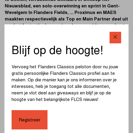
Nieuwsblad, een solo-overwinning en sprint in Gent-
Wevelgem In Flanders Fields, ... Proximus en MAES
maakten respectievelijk als Top en Main Partner deel uit
van het fantastische voorjaar. In onze whitepaper kunt u
hun succesverhalen en de voordelen van toekomstige
partners van Flanders Classics ontdekken.
Blijf op de hoogte!
Download de whitepaper door onderstaand formulier in te
vullen:
Vervoeg het Flanders Classics peloton door nu jouw
gratis persoonlijke Flanders Classics profiel aan te
Voornaam
*
maken. Op die manier kan je ons informeren over je
interesses, heb je toegang tot alle documenten,
neem je vlot deel aan giveaways en blijf je op de
Achternaam
*
hoogte van het belangrijkste FLCS nieuws!
Registreer
Bedrijf
*