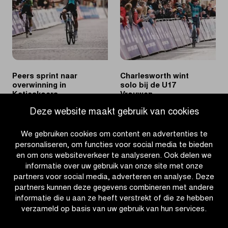
de
GP
U19
André
Vrouwen
Noyelle
Peers sprint naar
Charlesworth wint
overwinning in
solo bij de U17
Katjeskoers
Vrouwen
Deze website maakt gebruik van cookies
|
|
LEES MEER
LEES MEER
Peers
Charlesworth
We gebruiken cookies om content en advertenties te
sprint
wint
personaliseren, om functies voor social media te bieden
naar
solo
en om ons websiteverkeer te analyseren. Ook delen we
overwinning
bij
informatie over uw gebruik van onze site met onze
in
de
partners voor social media, adverteren en analyse. Deze
Katjeskoers
U17
partners kunnen deze gegevens combineren met andere
Vrouwen
informatie die u aan ze heeft verstrekt of die ze hebben
verzameld op basis van uw gebruik van hun services.
OTHER RACES