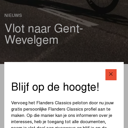
NIEUWS
Vlot naar Gent-
Wevelgem
ROAD 22/03/2023
Blijf op de hoogte!
Gent-Wevelgem 2023 start onder de Menenpoort in
Ieper. De teampresentaties vinden plaats op de Grote
Vervoeg het Flanders Classics peloton door nu jouw
Markt. We zijn opnieuw klaar om je te verwelkomen
gratis persoonlijke Flanders Classics profiel aan te
tussen de start in Ieper en de aankomst op de
maken. Op die manier kan je ons informeren over je
Vanackerestraat in Wevelgem.
Hou er wel rekening mee
interesses, heb je toegang tot alle documenten,
dat net als jij, heel wat andere wielerliefhebbers zullen