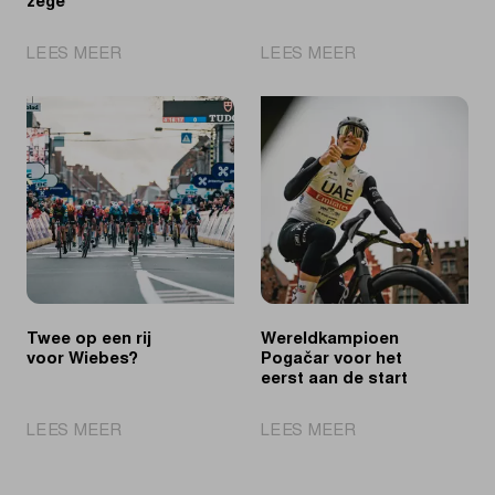
zege
|
|
LEES MEER
LEES MEER
IJzersterke
Pedersen
Wiebes
mederecordhoude
sprint
na
naar
sterke
tweede
solo
opeenvolgende
zege
Twee op een rij
Wereldkampioen
voor Wiebes?
Pogačar voor het
eerst aan de start
|
|
LEES MEER
LEES MEER
Twee
Wereldkampioen
op
Pogačar