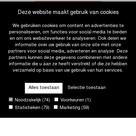
een
voor
rij
het
Ga naar nieuwsoverzicht
Deze website maakt gebruik van cookies
voor
eerst
Wiebes?
aan
We gebruiken cookies om content en advertenties te
de
personaliseren, om functies voor social media te bieden
start
en om ons websiteverkeer te analyseren. Ook delen we
informatie over uw gebruik van onze site met onze
partners voor social media, adverteren en analyse. Deze
partners kunnen deze gegevens combineren met andere
informatie die u aan ze heeft verstrekt of die ze hebben
verzameld op basis van uw gebruik van hun services.
OTHER RACES
Alles toestaan
Selectie toestaan
QUICK LINKS
Noodzakelijk (74)
Voorkeuren (1)
Statistieken (79)
Marketing (59)
CONTACT
NIEUWSBRIEF